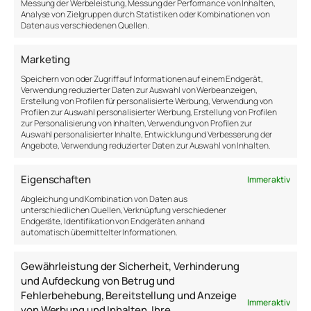
Wahrheit oder den Fakten entspricht und alles, was
Messung der Werbeleistung, Messung der Performance von Inhalten,
Analyse von Zielgruppen durch Statistiken oder Kombinationen von
nicht in dieses Schema passt, falsch sein muss.
Daten aus verschiedenen Quellen.
Gespräche mit solchen Menschen können
inspirierend, aber auch frustrierend sein.
Marketing
Durch die unterschiedlichen Wahrnehmungen der
Speichern von oder Zugriff auf Informationen auf einem Endgerät,
Verwendung reduzierter Daten zur Auswahl von Werbeanzeigen,
Welt können wir uns gegenseitig bereichern und
Erstellung von Profilen für personalisierte Werbung, Verwendung von
inspirieren. Natürlich aber auch streiten und
Profilen zur Auswahl personalisierter Werbung, Erstellung von Profilen
diskutieren, je nachdem wie viel Toleranz und
zur Personalisierung von Inhalten, Verwendung von Profilen zur
Auswahl personalisierter Inhalte, Entwicklung und Verbesserung der
Geduld wir mitbringen.
Angebote, Verwendung reduzierter Daten zur Auswahl von Inhalten.
Eigenschaften
Immer aktiv
Abgleichung und Kombination von Daten aus
unterschiedlichen Quellen, Verknüpfung verschiedener
Endgeräte, Identifikation von Endgeräten anhand
automatisch übermittelter Informationen.
Gewährleistung der Sicherheit, Verhinderung
und Aufdeckung von Betrug und
Fehlerbehebung, Bereitstellung und Anzeige
Immer aktiv
von Werbung und Inhalten, Ihre