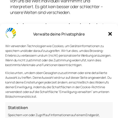
von uns die Welt individuell wahrnimmt und
interpretiert. Es gibt kein besser oder schlechter –
unsere Welten sind verschieden.
„Menschen sind nicht
unwissend – sie sind
Verwalte deine Privatsphäre
nur unwissender als
Wir verwenden Technologien wie Cookies, um Geräteinformationen zu
speichern und/oder darauf zuzugreifen. Wir tun dies, um das Browsing-
sie glauben.“
Erlebnis zu verbessern und um (nicht) personalisierte Werbung anzuzeigen.
Wenn du nicht zustimmst oder die Zustimmung widerrufst, kann dies
bestimmte Merkmale und Funktionen beeinträchtigen.
The Knowledge Illusion
Klicke unten, um dem oben Gesagten zuzustimmen oder eine detaillierte
Auswahl zu treffen. Deine Auswahl wird nur auf dieser Seite angewendet. Du
kannst deine Einstellungen jederzeit ändern, einschließlich des Widerrufs
deiner Einwilligung, indem du die Schaltflächen in der Cookie-Richtlinie
verwendest oder auf die Schaltfläche "Einwilligung verwalten" am unteren
Bildschirmrand klickst.
Ob wir es also wollen oder nicht, sehen wir die Welt
Statistiken
durch unsere eigenen Filter. Im Extremfall nimmt
eine Person an, dass das, was sie wahrnimmt, der
Speichern von oder Zugriff auf Informationen auf einem Endgerät,