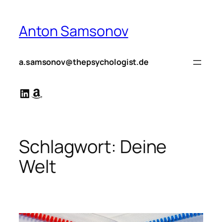
Zum
Inhalt
Anton Samsonov
springen
a.samsonov@thepsychologist.de
LinkedIn
Amazon
Schlagwort:
Deine
Welt