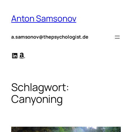
Zum
Inhalt
Anton Samsonov
springen
a.samsonov@thepsychologist.de
LinkedIn
Amazon
Schlagwort:
Canyoning