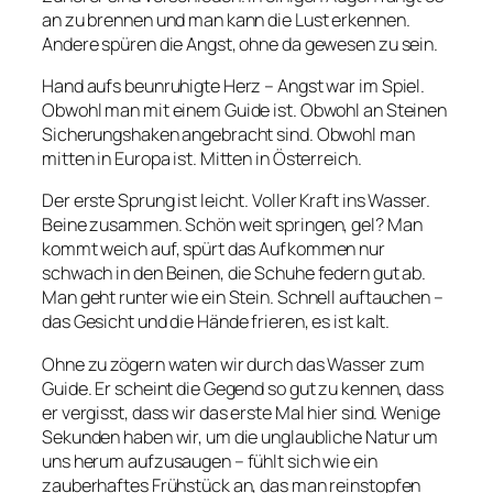
an zu brennen und man kann die Lust erkennen.
Andere spüren die Angst, ohne da gewesen zu sein.
Hand aufs beunruhigte Herz – Angst war im Spiel.
Obwohl man mit einem Guide ist. Obwohl an Steinen
Sicherungshaken angebracht sind. Obwohl man
mitten in Europa ist. Mitten in Österreich.
Der erste Sprung ist leicht. Voller Kraft ins Wasser.
Beine zusammen. Schön weit springen, gel? Man
kommt weich auf, spürt das Aufkommen nur
schwach in den Beinen, die Schuhe federn gut ab.
Man geht runter wie ein Stein. Schnell auftauchen –
das Gesicht und die Hände frieren, es ist kalt.
Ohne zu zögern waten wir durch das Wasser zum
Guide. Er scheint die Gegend so gut zu kennen, dass
er vergisst, dass wir das erste Mal hier sind. Wenige
Sekunden haben wir, um die unglaubliche Natur um
uns herum aufzusaugen – fühlt sich wie ein
zauberhaftes Frühstück an, das man reinstopfen