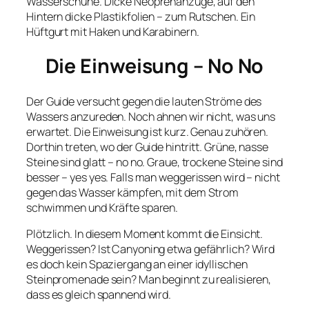
Wasserschuhe. Dicke Neoprenanzüge, auf den
Hintern dicke Plastikfolien – zum Rutschen. Ein
Hüftgurt mit Haken und Karabinern.
Die Einweisung – No No
Der Guide versucht gegen die lauten Ströme des
Wassers anzureden. Noch ahnen wir nicht, was uns
erwartet. Die Einweisung ist kurz. Genau zuhören.
Dorthin treten, wo der Guide hintritt. Grüne, nasse
Steine sind glatt – no no. Graue, trockene Steine sind
besser – yes yes. Falls man weggerissen wird – nicht
gegen das Wasser kämpfen, mit dem Strom
schwimmen und Kräfte sparen.
Plötzlich. In diesem Moment kommt die Einsicht.
Weggerissen? Ist Canyoning etwa gefährlich? Wird
es doch kein Spaziergang an einer idyllischen
Steinpromenade sein? Man beginnt zu realisieren,
dass es gleich spannend wird.