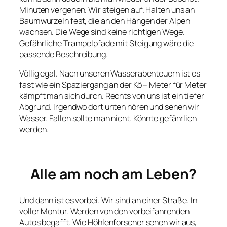
Minuten vergehen. Wir steigen auf. Halten uns an
Baumwurzeln fest, die an den Hängen der Alpen
wachsen. Die Wege sind keine richtigen Wege.
Gefährliche Trampelpfade mit Steigung wäre die
passende Beschreibung.
Völlig egal. Nach unseren Wasserabenteuern ist es
fast wie ein Spaziergang an der Kö – Meter für Meter
kämpft man sich durch. Rechts von uns ist ein tiefer
Abgrund. Irgendwo dort unten hören und sehen wir
Wasser. Fallen sollte man nicht. Könnte gefährlich
werden.
Alle am noch am Leben?
Und dann ist es vorbei. Wir sind an einer Straße. In
voller Montur. Werden von den vorbeifahrenden
Autos begafft. Wie Höhlenforscher sehen wir aus,