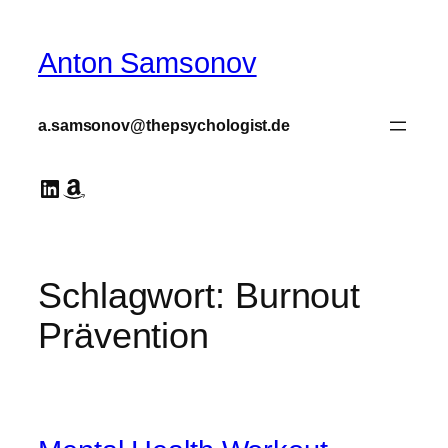
Zum
Inhalt
Anton Samsonov
springen
a.samsonov@thepsychologist.de
LinkedIn
Amazon
Schlagwort:
Burnout
Prävention