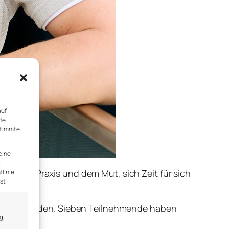
auf
rte
stimmte
eine
,
lmäßiger Praxis und dem Mut, sich Zeit für sich
tlinie
st.
attgefunden. Sieben Teilnehmende haben
g,
en.