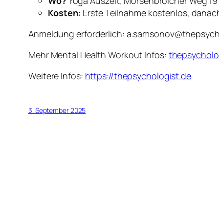
Wo?
Yoga Auszeit, Mörsenbroicher Weg 191
Kosten:
Erste Teilnahme kostenlos, danach 10
Anmeldung erforderlich:
a.samsonov@thepsycho
Mehr Mental Health Workout Infos:
thepsycholo
Weitere Infos:
https://thepsychologist.de
3. September 2025