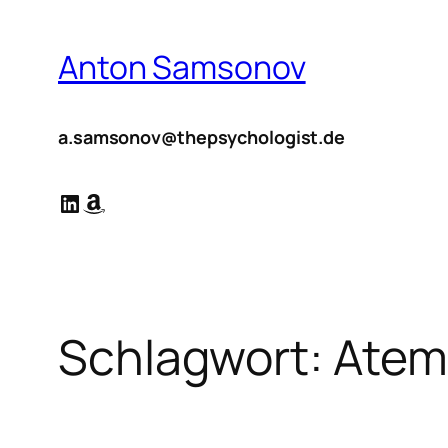
Zum
Inhalt
Anton Samsonov
springen
a.samsonov@thepsychologist.de
LinkedIn
Amazon
Schlagwort:
Atem