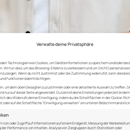
Verwalte deine Privatsphäre
nden Technologien wie Cookies, um Geräteinformationen zu speichern und/oder dar
n. Wir tun dies, um das Browsing-Erlebnis zu verbessern und um (nicht) personalisie
nzuzeigen. Wenn du nicht zustimmst oder die Zustimmung widerrufst, kann dies be
und Funktionen beeinträchtigen.
en, um dem oben Gesagten zuzustimmen oder eine detaillierte Auswahl zu treffen. D
rd nur auf dieser Seite angewendet. Du kannst deine Einstellungen jederzeit ändern
kel, den wir stärken können. Mit kleinen Schritten, rege
lich des Widerrufs deiner Einwilligung, indem du die Schaltflächen in der Cookie-Rich
 oder auf die Schaltfläche "Einwilligung verwalten" am unteren Bildschirmrand klick
tiken
Das erste Mental Health Workout hat in Düsseldorf
st
n von oder Zugriff auf Informationen auf einem Endgerät, Messung der Werbeleistun
 sich auf eine Reise zu mehr innerer Balance eingelass
der Performance von Inhalten, Analyse von Zielgruppen durch Statistiken oder