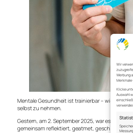
Wir verwe
zuzugreife
Werbung a
Merkmale 
Klicke unt
Auswahl wi
Mentale Gesundheit ist trainierbar – wie ein Mus
einschließ
verwendest
selbst zu nehmen.
Statis
Gestern, am 2. September 2025, war es soweit:
Speicher
gemeinsam reflektiert, geatmet, geschrieben und
Messung 