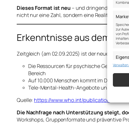
Kombina
Dieses Format ist neu
– und dringend notwendig
nicht nur eine Zahl, sondern eine Realität, die 
Marke
Speicher
zur Ausw
Erkenntnisse aus dem WHO
von Prof
Inhalten
Verbesse
Zeitgleich (am 02.09.2025) ist der neue WHO Me
Eigen
Verwalten
Die Ressourcen für psychische Gesundheit 
Abgleich
verschie
Bereich
übermitt
Auf 10.000 Menschen kommt im Durchschnit
Tele-Mental-Health-Angebote und psychos
Gewähr
Betrug
Quelle:
https://www.who.int/publications/i/ite
Werbun
speich
Die Nachfrage nach Unterstützung steigt, d
Workshops, Gruppenformate und präventive P