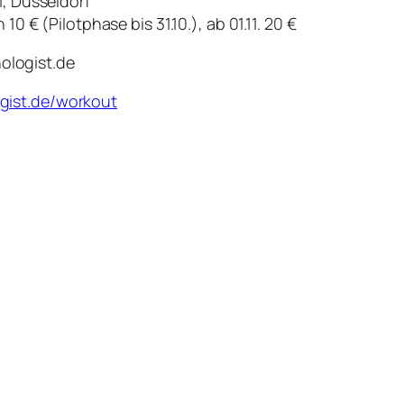
, Düsseldorf
 € (Pilotphase bis 31.10.), ab 01.11. 20 €
logist.de
gist.de/workout