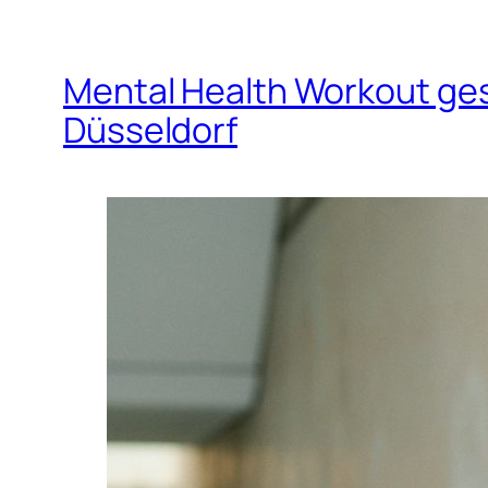
Mental Health Workout ges
Düsseldorf