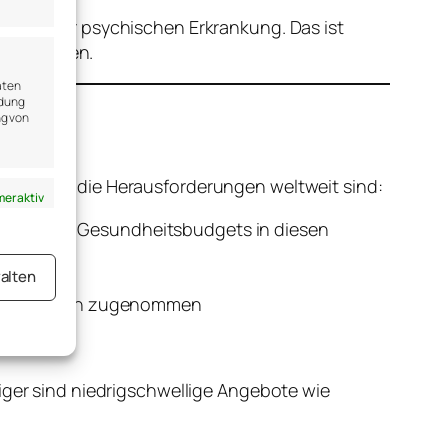
t an einer psychischen Erkrankung. Das ist
eben spüren.
aten
ndung
ng von
 wie groß die Herausforderungen weltweit sind:
er aktiv
staatlichen Gesundheitsbudgets in diesen
alten
er
fällen haben zugenommen
er aktiv
ger sind niedrigschwellige Angebote wie