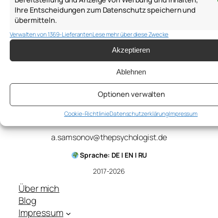
Ihre Entscheidungen zum Datenschutz speichern und
übermitteln.
16. September 2018
Verwalten von 1369-Lieferanten
Lese mehr über diese Zwecke
Akzeptieren
Ablehnen
Optionen verwalten
Anton Samsonov
Cookie-Richtlinie
Datenschutzerklärung
Impressum
a.samsonov@thepsychologist.de
Sprache: DE | EN | RU
2017-2026
Über mich
Blog
Impressum