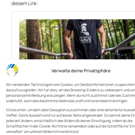
diesem Link:
Verwalte deine Privatsphäre
Wir verwenden Technologien wie Cookies, um Geräteinformationen zu speicher
darauf zuzugreifen. Wir tun dies, um das Browsing-Erlebnis zu verbessern und um
personalisierte Werbung anzuzeigen. Wenn du nicht zustimmst oder die Zusti
widerrufst, kann dies bestimmte Merkmale und Funktionen beeinträchtigen.
Klicke unten, um dem oben Gesagten zuzustimmen oder eine detaillierte Auswah
treffen. Deine Auswahl wird nur auf dieser Seite angewendet. Du kannst deine E
jederzeit ändern, einschließlich des Widerrufs deiner Einwilligung, indem du die
Schaltflächen in der Cookie-Richtlinie verwendest oder auf die Schaltfläche "Ein
verwalten" am unteren Bildschirmrand klickst.