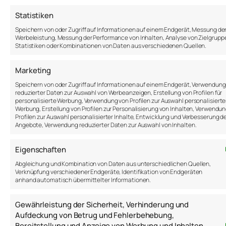
Wish – Wunsch
Statistiken
Speichern von oder Zugriff auf Informationen auf einem Endgerät, Messung de
Was wünschst du dir? Was ist deine Vision?
Werbeleistung, Messung der Performance von Inhalten, Analyse von Zielgrupp
Statistiken oder Kombinationen von Daten aus verschiedenen Quellen.
Outcome – Ergebnis
Marketing
Speichern von oder Zugriff auf Informationen auf einem Endgerät, Verwendung
Was soll am Ende rauskommen? Wie soll das
reduzierter Daten zur Auswahl von Werbeanzeigen, Erstellung von Profilen für
Ergebnis aussehen?
personalisierte Werbung, Verwendung von Profilen zur Auswahl personalisierte
Werbung, Erstellung von Profilen zur Personalisierung von Inhalten, Verwendu
Obstacle – Hindernis
Profilen zur Auswahl personalisierter Inhalte, Entwicklung und Verbesserung d
Angebote, Verwendung reduzierter Daten zur Auswahl von Inhalten.
Was könnte dir im Weg stehen? Welchen
Eigenschaften
Hindernissen könntest du begegnen?
Abgleichung und Kombination von Daten aus unterschiedlichen Quellen,
Verknüpfung verschiedener Endgeräte, Identifikation von Endgeräten
Plan – Plan
anhand automatisch übermittelter Informationen.
Gewährleistung der Sicherheit, Verhinderung und
Wie willst du vorgehen? Was sind die nächsten
Aufdeckung von Betrug und Fehlerbehebung,
Schritte, die du planst?
Bereitstellung und Anzeige von Werbung und Inhalten,