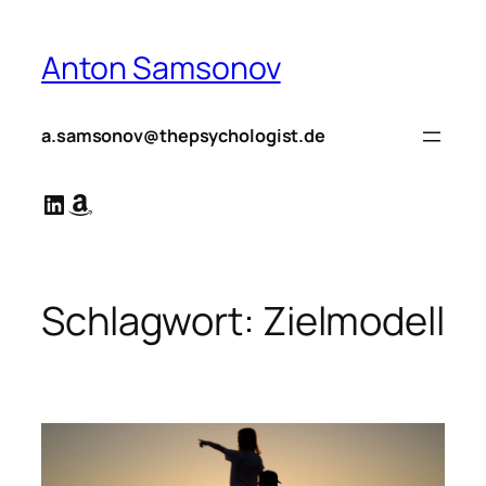
Zum
Inhalt
Anton Samsonov
springen
a.samsonov@thepsychologist.de
LinkedIn
Amazon
Schlagwort:
Zielmodell