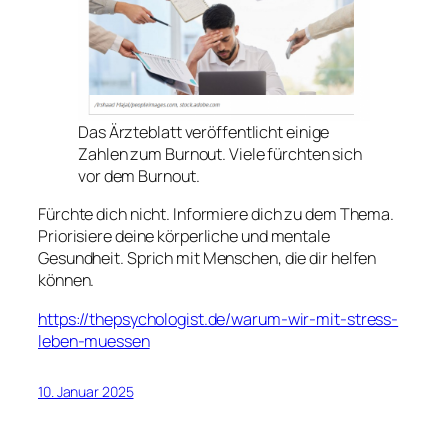
Das Ärzteblatt veröffentlicht einige
Zahlen zum Burnout. Viele fürchten sich
vor dem Burnout.
Fürchte dich nicht. Informiere dich zu dem Thema.
Priorisiere deine körperliche und mentale
Gesundheit. Sprich mit Menschen, die dir helfen
können.
https://thepsychologist.de/warum-wir-mit-stress-
:
leben-muessen
Warum
ich
10. Januar 2025
Burnout
hasse