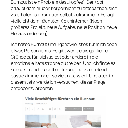
Burnout ist ein Problem des „Kopfes“. Der Kopf
erlaubt dem müden Körper nicht zu entspannen, sich
zu erholen, sich um sich selbst zu kümmern. Es jagt
vielleicht dem nächsten Kick hinterher (Noch
größeres Projekt, neue Aufgabe, neue Position, neue
Herausforderung).
Ich hasse Burnout und irgendwie ist es für mich doch
etwas Persönliches. Es gibt wenige bis gar keine
Gründe dafür, sich selbst oder andere in die
emotionale Katastrophe zu treiben. Und ich finde es
schockierend, furchtbar, traurig, herzzrreißend,
dass es immer noch so vielen passiert. Und auch in
diesem Jahr werde ich versuchen, dieser Plage
entgegenzuarbeiten.