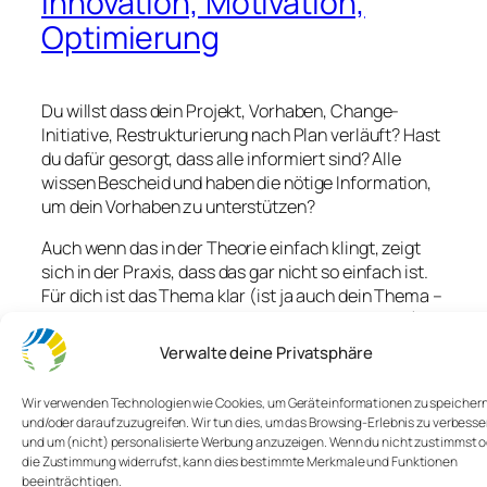
Innovation, Motivation,
Optimierung
Du willst dass dein Projekt, Vorhaben, Change-
Initiative, Restrukturierung nach Plan verläuft? Hast
du dafür gesorgt, dass alle informiert sind? Alle
wissen Bescheid und haben die nötige Information,
um dein Vorhaben zu unterstützen?
Auch wenn das in der Theorie einfach klingt, zeigt
sich in der Praxis, dass das gar nicht so einfach ist.
Für dich ist das Thema klar (ist ja auch dein Thema –
wäre komisch, wenn du nicht Bescheid wüsstest),
aber bei den anderen tauchen Fragen auf. Oder
Verwalte deine Privatsphäre
Bedenken, Sorgen oder Ideen.
Wir verwenden Technologien wie Cookies, um Geräteinformationen zu speicher
Diese Fragen und Ideen werden nicht immer
und/oder darauf zuzugreifen. Wir tun dies, um das Browsing-Erlebnis zu verbesse
geäußert. Vielleicht, weil man Angst hat, dass die
und um (nicht) personalisierte Werbung anzuzeigen. Wenn du nicht zustimmst 
Frage zu einfach ist oder man denkt, vielleicht habe
die Zustimmung widerrufst, kann dies bestimmte Merkmale und Funktionen
ich gerade aus dem Fenster geschaut, während das
beeinträchtigen.