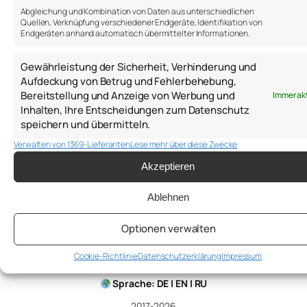
Abgleichung und Kombination von Daten aus unterschiedlichen
Quellen, Verknüpfung verschiedener Endgeräte, Identifikation von
Endgeräten anhand automatisch übermittelter Informationen.
https://open.spotify.com/episode/1V2kMDOwBpb17G7Y4
si=J6Us7taWTEWG1YE2syvxnQ&nd=1&dlsi=18b01d3db0f
Gewährleistung der Sicherheit, Verhinderung und
Aufdeckung von Betrug und Fehlerbehebung,
Bereitstellung und Anzeige von Werbung und
Immer ak
30. Dezember 2024
Inhalten, Ihre Entscheidungen zum Datenschutz
speichern und übermitteln.
Verwalten von 1369-Lieferanten
Lese mehr über diese Zwecke
Akzeptieren
Ablehnen
Anton Samsonov
Optionen verwalten
Cookie-Richtlinie
Datenschutzerklärung
Impressum
a.samsonov@thepsychologist.de
Sprache: DE | EN | RU
2017-2026