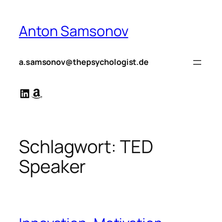
Zum
Inhalt
Anton Samsonov
springen
a.samsonov@thepsychologist.de
LinkedIn
Amazon
Schlagwort:
TED
Speaker