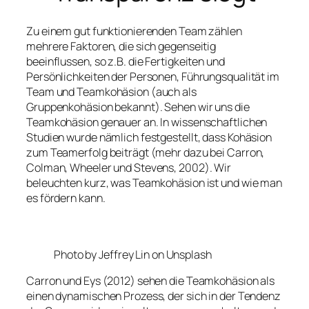
Zu einem gut funktionierenden Team zählen
mehrere Faktoren, die sich gegenseitig
beeinflussen, so z.B. die Fertigkeiten und
Persönlichkeiten der Personen, Führungsqualität im
Team und Teamkohäsion (auch als
Gruppenkohäsion bekannt). Sehen wir uns die
Teamkohäsion genauer an. In wissenschaftlichen
Studien wurde nämlich festgestellt, dass Kohäsion
zum Teamerfolg beiträgt (mehr dazu bei Carron,
Colman, Wheeler und Stevens, 2002). Wir
beleuchten kurz, was Teamkohäsion ist und wie man
es fördern kann.
Photo by Jeffrey Lin on Unsplash
Carron und Eys (2012) sehen die Teamkohäsion als
einen dynamischen Prozess, der sich in der Tendenz