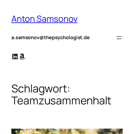
Zum
Inhalt
Anton Samsonov
springen
a.samsonov@thepsychologist.de
LinkedIn
Amazon
Schlagwort:
Teamzusammenhalt