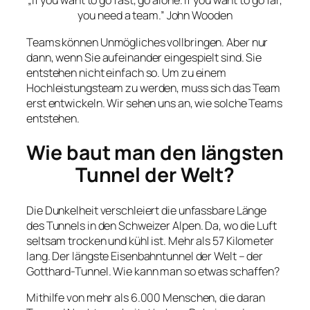
„If you want to go fast, go alone. If you want to go far,
you need a team.” John Wooden
Teams können Unmögliches vollbringen. Aber nur
dann, wenn Sie aufeinander eingespielt sind. Sie
entstehen nicht einfach so. Um zu einem
Hochleistungsteam zu werden, muss sich das Team
erst entwickeln. Wir sehen uns an, wie solche Teams
entstehen.
Wie baut man den längsten
Tunnel der Welt?
Die Dunkelheit verschleiert die unfassbare Länge
des Tunnels in den Schweizer Alpen. Da, wo die Luft
seltsam trocken und kühl ist. Mehr als 57 Kilometer
lang. Der längste Eisenbahntunnel der Welt – der
Gotthard-Tunnel. Wie kann man so etwas schaffen?
Mithilfe von mehr als 6.000 Menschen, die daran