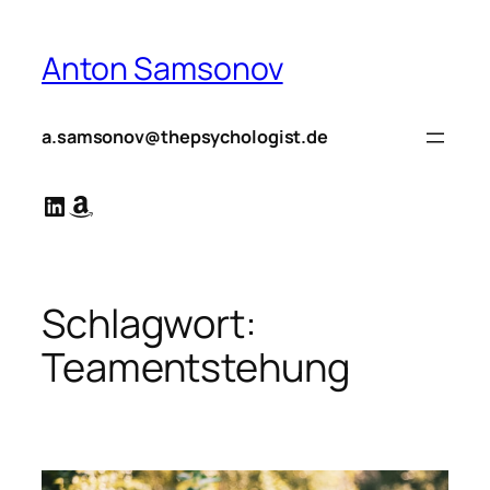
Zum
Inhalt
Anton Samsonov
springen
a.samsonov@thepsychologist.de
LinkedIn
Amazon
Schlagwort:
Teamentstehung