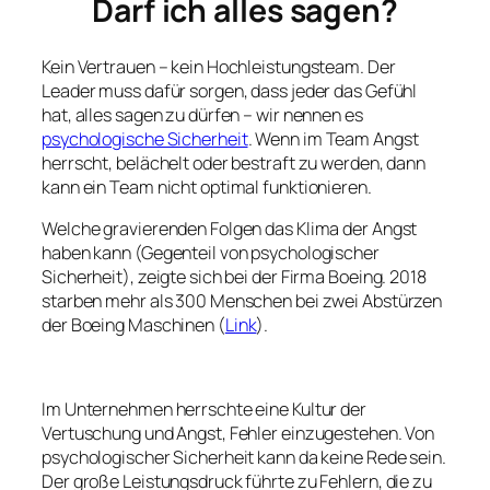
Darf ich alles sagen?
Kein Vertrauen – kein Hochleistungsteam. Der
Leader muss dafür sorgen, dass jeder das Gefühl
hat, alles sagen zu dürfen – wir nennen es
psychologische Sicherheit
. Wenn im Team Angst
herrscht, belächelt oder bestraft zu werden, dann
kann ein Team nicht optimal funktionieren.
Welche gravierenden Folgen das Klima der Angst
haben kann (Gegenteil von psychologischer
Sicherheit), zeigte sich bei der Firma Boeing. 2018
starben mehr als 300 Menschen bei zwei Abstürzen
der Boeing Maschinen (
Link
).
Im Unternehmen herrschte eine Kultur der
Vertuschung und Angst, Fehler einzugestehen. Von
psychologischer Sicherheit kann da keine Rede sein.
Der große Leistungsdruck führte zu Fehlern, die zu