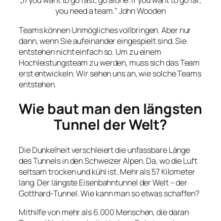
„If you want to go fast, go alone. If you want to go far,
you need a team.” John Wooden
Teams können Unmögliches vollbringen. Aber nur
dann, wenn Sie aufeinander eingespielt sind. Sie
entstehen nicht einfach so. Um zu einem
Hochleistungsteam zu werden, muss sich das Team
erst entwickeln. Wir sehen uns an, wie solche Teams
entstehen.
Wie baut man den längsten
Tunnel der Welt?
Die Dunkelheit verschleiert die unfassbare Länge
des Tunnels in den Schweizer Alpen. Da, wo die Luft
seltsam trocken und kühl ist. Mehr als 57 Kilometer
lang. Der längste Eisenbahntunnel der Welt – der
Gotthard-Tunnel. Wie kann man so etwas schaffen?
Mithilfe von mehr als 6.000 Menschen, die daran