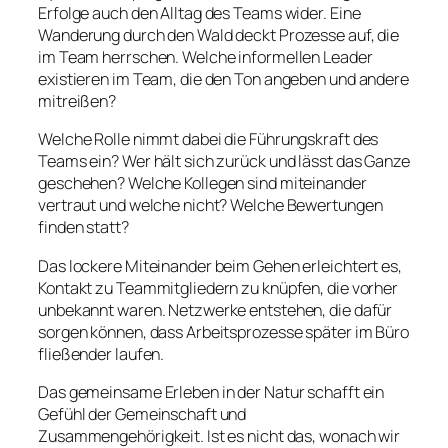
Erfolge auch den Alltag des Teams wider. Eine
Wanderung durch den Wald deckt Prozesse auf, die
im Team herrschen. Welche informellen Leader
existieren im Team, die den Ton angeben und andere
mitreißen?
Welche Rolle nimmt dabei die Führungskraft des
Teams ein? Wer hält sich zurück und lässt das Ganze
geschehen? Welche Kollegen sind miteinander
vertraut und welche nicht? Welche Bewertungen
finden statt?
Das lockere Miteinander beim Gehen erleichtert es,
Kontakt zu Teammitgliedern zu knüpfen, die vorher
unbekannt waren. Netzwerke entstehen, die dafür
sorgen können, dass Arbeitsprozesse später im Büro
fließender laufen.
Das gemeinsame Erleben in der Natur schafft ein
Gefühl der Gemeinschaft und
Zusammengehörigkeit. Ist es nicht das, wonach wir