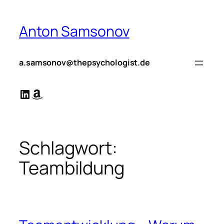
Zum
Inhalt
Anton Samsonov
springen
a.samsonov@thepsychologist.de
LinkedIn
Amazon
Schlagwort:
Teambildung