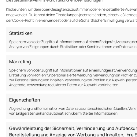
dies bestimmte Merkmale und Funktionen beeinträchtigen.
Klicke unten, um dem oben Gesagten zuzustimmen oder eine detaillierte Auswahl 
angewendet. Du kannst deine Einstellungen jederzeit ändern, einschließlich des 
der Cookie-Richtlinie verwendest oder auf die Schaltfläche "Einwilligung verwal
Anton Samsonov
Statistiken
Speichern von oder Zugriff auf Informationen auf einem Endgerät, Messung de
Analyse von Zielgruppen durch Statistiken oder Kombinationen von Daten aus
a.samsonov@thepsychologist.de
Marketing
Sprache: DE | EN | RU
Speichern von oder Zugriff auf Informationen auf einem Endgerät, Verwendun
2017-2026
Erstellung von Profilen für personalisierte Werbung, Verwendung von Profilen z
zur Personalisierung von Inhalten, Verwendung von Profilen zur Auswahl person
Über mich
Angebote, Verwendung reduzierter Daten zur Auswahl von Inhalten.
Blog
Impressum
Eigenschaften
Abgleichung und Kombination von Daten aus unterschiedlichen Quellen, Verkn
von Endgeräten anhand automatisch übermittelter Informationen.
Gewährleistung der Sicherheit, Verhinderung und Aufdecku
Bereitstellung und Anzeige von Werbung und Inhalten, Ihr