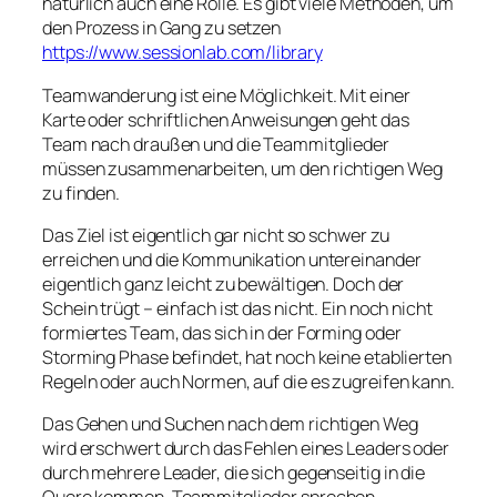
natürlich auch eine Rolle. Es gibt viele Methoden, um
den Prozess in Gang zu setzen
https://www.sessionlab.com/library
Teamwanderung ist eine Möglichkeit. Mit einer
Karte oder schriftlichen Anweisungen geht das
Team nach draußen und die Teammitglieder
müssen zusammenarbeiten, um den richtigen Weg
zu finden.
Das Ziel ist eigentlich gar nicht so schwer zu
erreichen und die Kommunikation untereinander
eigentlich ganz leicht zu bewältigen. Doch der
Schein trügt – einfach ist das nicht. Ein noch nicht
formiertes Team, das sich in der Forming oder
Storming Phase befindet, hat noch keine etablierten
Regeln oder auch Normen, auf die es zugreifen kann.
Das Gehen und Suchen nach dem richtigen Weg
wird erschwert durch das Fehlen eines Leaders oder
durch mehrere Leader, die sich gegenseitig in die