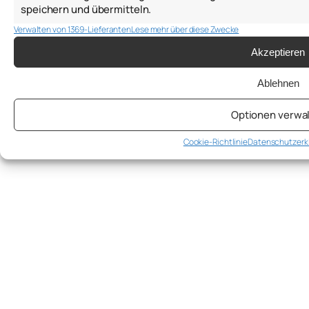
speichern und übermitteln.
Verwalten von 1369-Lieferanten
Lese mehr über diese Zwecke
Akzeptieren
Ablehnen
Optionen verwa
Cookie-Richtlinie
Datenschutzerk