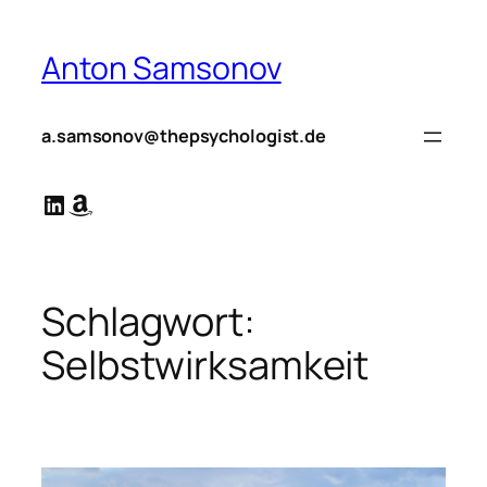
Zum
Inhalt
Anton Samsonov
springen
a.samsonov@thepsychologist.de
LinkedIn
Amazon
Schlagwort:
Selbstwirksamkeit