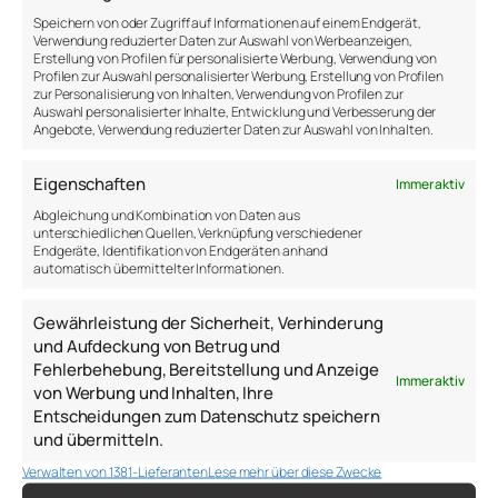
Komfortzone
Speichern von oder Zugriff auf Informationen auf einem Endgerät,
Verwendung reduzierter Daten zur Auswahl von Werbeanzeigen,
Erstellung von Profilen für personalisierte Werbung, Verwendung von
Profilen zur Auswahl personalisierter Werbung, Erstellung von Profilen
Meistern wir Herausforderungen, dann trägt das zu
zur Personalisierung von Inhalten, Verwendung von Profilen zur
unserer Entwicklung bei. Erfreulich, denn aus
Auswahl personalisierter Inhalte, Entwicklung und Verbesserung der
Angebote, Verwendung reduzierter Daten zur Auswahl von Inhalten.
Forschungsarbeiten wissen wir, dass daraus nicht
nur persönliches Wachstum resultiert, sondern sich
Eigenschaften
auch psychologische Verbesserungen einstellen.
Immer aktiv
Abgleichung und Kombination von Daten aus
Im Rahmen eines schulischen „Challenge Projects“
unterschiedlichen Quellen, Verknüpfung verschiedener
mussten sich Jugendliche neun Tage durch die
Endgeräte, Identifikation von Endgeräten anhand
automatisch übermittelter Informationen.
Alpen schlagen und wurden von den Forschern stark
gefordert. Sie versuchten die jungen Erwachsenen
Gewährleistung der Sicherheit, Verhinderung
außerhalb ihrer Komfortzone zu bringen, ohne sie in
und Aufdeckung von Betrug und
die Panikzone zu treiben (Mutz & Müller, 2016).
Fehlerbehebung, Bereitstellung und Anzeige
Immer aktiv
Sie konnten zeigen, dass die neuntägige Wanderung
von Werbung und Inhalten, Ihre
Entscheidungen zum Datenschutz speichern
die Komfortzone der Jugendlichen erweitern konnte.
und übermitteln.
Danach waren sie zufriedener mit ihrem Leben,
hatten ein gestärktes Glauben an die eigenen
Verwalten von 1381-Lieferanten
Lese mehr über diese Zwecke
Fähigkeiten, zeigten mehr positive Gefühle und