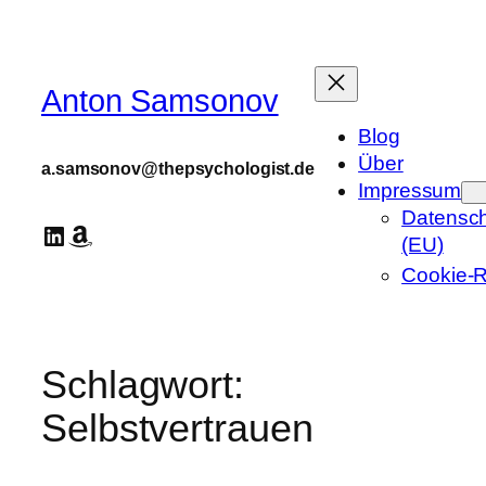
Zum
Inhalt
springen
Anton Samsonov
Blog
Über
a.samsonov@thepsychologist.de
Impressum
Datensch
LinkedIn
Amazon
(EU)
Cookie-Ri
Schlagwort:
Selbstvertrauen