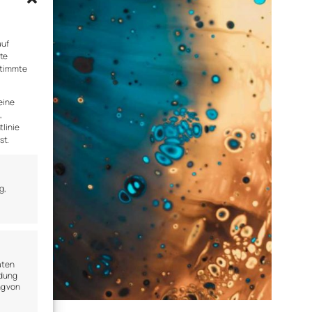
auf
rte
stimmte
eine
,
tlinie
st.
g,
aten
ndung
ng von