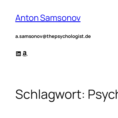
Zum
Inhalt
Anton Samsonov
springen
a.samsonov@thepsychologist.de
LinkedIn
Amazon
Schlagwort:
Psyc