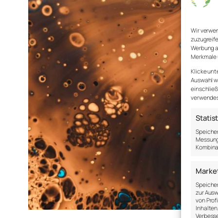
Wir verwe
zuzugreife
Werbung a
Merkmale 
Klicke unt
Auswahl wi
einschließ
verwendest
Statis
Speicher
Messung 
Kombina
Marke
Speicher
zur Ausw
von Prof
Inhalten
Verbesse