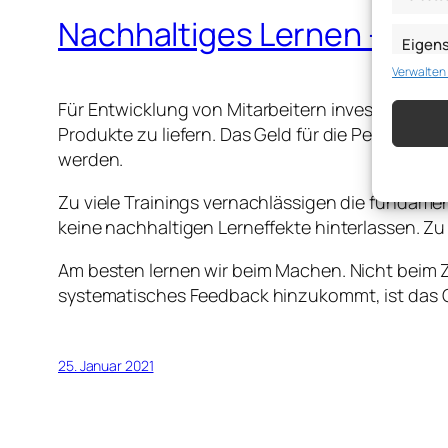
Nachhaltiges Lernen – M
Eigen
Verwalten
Abgleich
verschie
übermitt
Für Entwicklung von Mitarbeitern investieren
Produkte zu liefern. Das Geld für die Personale
Gewähr
werden.
Betrug
Werbun
Zu viele Trainings vernachlässigen die fundame
speich
keine nachhaltigen Lerneffekte hinterlassen. Zu
Am besten lernen wir beim Machen. Nicht beim 
systematisches Feedback hinzukommt, ist das Ge
25. Januar 2021