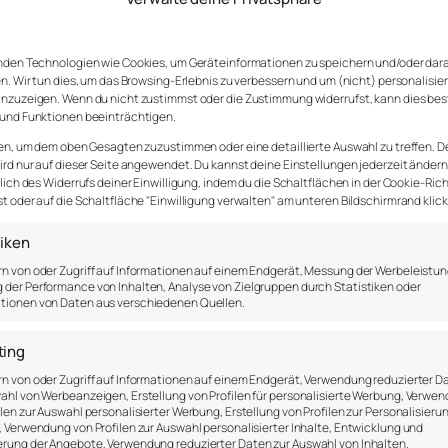
nden Technologien wie Cookies, um Geräteinformationen zu speichern und/oder dar
n. Wir tun dies, um das Browsing-Erlebnis zu verbessern und um (nicht) personalisie
nzuzeigen. Wenn du nicht zustimmst oder die Zustimmung widerrufst, kann dies be
und Funktionen beeinträchtigen.
en, um dem oben Gesagten zuzustimmen oder eine detaillierte Auswahl zu treffen. D
rd nur auf dieser Seite angewendet. Du kannst deine Einstellungen jederzeit ändern
lich des Widerrufs deiner Einwilligung, indem du die Schaltflächen in der Cookie-Rich
 oder auf die Schaltfläche "Einwilligung verwalten" am unteren Bildschirmrand klick
tiken
n von oder Zugriff auf Informationen auf einem Endgerät, Messung der Werbeleistun
der Performance von Inhalten, Analyse von Zielgruppen durch Statistiken oder
tionen von Daten aus verschiedenen Quellen.
ting
n von oder Zugriff auf Informationen auf einem Endgerät, Verwendung reduzierter D
ahl von Werbeanzeigen, Erstellung von Profilen für personalisierte Werbung, Verwe
ilen zur Auswahl personalisierter Werbung, Erstellung von Profilen zur Personalisieru
, Verwendung von Profilen zur Auswahl personalisierter Inhalte, Entwicklung und
rung der Angebote, Verwendung reduzierter Daten zur Auswahl von Inhalten.