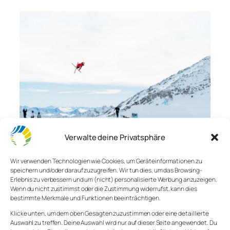
Verwalte deine Privatsphäre
Lernen mit Spaß
Wir verwenden Technologien wie Cookies, um Geräteinformationen zu
speichern und/oder darauf zuzugreifen. Wir tun dies, um das Browsing-
Erlebnis zu verbessern und um (nicht) personalisierte Werbung anzuzeigen.
Wenn du nicht zustimmst oder die Zustimmung widerrufst, kann dies
Lernen ist einfach, wenn es Spaß macht. Und wenn
bestimmte Merkmale und Funktionen beeinträchtigen.
es Spaß macht, warum sollte man damit aufhören?
Klicke unten, um dem oben Gesagten zuzustimmen oder eine detaillierte
Vielleicht erklärt das den Erfolg des Schulsystems in
Auswahl zu treffen. Deine Auswahl wird nur auf dieser Seite angewendet. Du