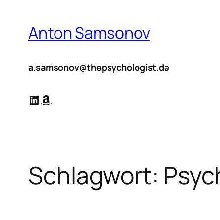
Zum
Inhalt
Anton Samsonov
springen
a.samsonov@thepsychologist.de
LinkedIn
Amazon
Schlagwort:
Psych