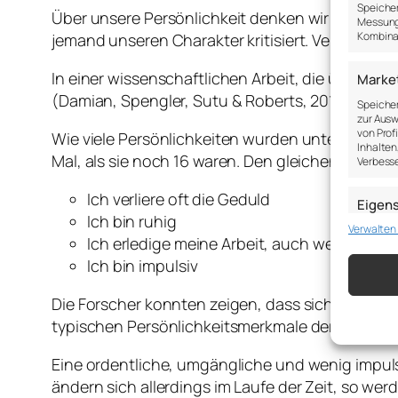
Speicher
Über unsere Persönlichkeit denken wir wohl eher
Messung 
Kombina
jemand unseren Charakter kritisiert. Verändert s
In einer wissenschaftlichen Arbeit, die über 50
Marke
(Damian, Spengler, Sutu & Roberts, 2018).
Speicher
zur Ausw
von Prof
Wie viele Persönlichkeiten wurden unter die Lu
Inhalten
Mal, als sie noch 16 waren. Den gleichen Fragebo
Verbesse
Ich verliere oft die Geduld
Eigen
Ich bin ruhig
Verwalten
Abgleich
Ich erledige meine Arbeit, auch wenn ich k
verschie
übermitt
Ich bin impulsiv
Gewähr
Die Forscher konnten zeigen, dass sich die Per
Betrug
typischen Persönlichkeitsmerkmale der Persone
Werbun
speich
Eine ordentliche, umgängliche und wenig impulsi
ändern sich allerdings im Laufe der Zeit, so w