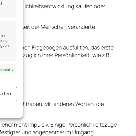
g,
ber Persönlichkeitsentwicklung kaufen oder
 Persönlichkeit der Menschen veränderte
aten
ndung
ng von
n, die einen Fragebogen ausfüllten, das erste
agen bezüglich ihrer Persönlichkeit, wie z.B.:
er aktiv
alten
 verändert haben. Mit anderen Worten, die
mgekehrt.
er aktiv
eher nicht impulsiv. Einige Persönlichkeitszüge
gefestigter und angenehmer im Umgang.