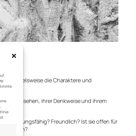
auf
um. Beispielsweise die Charaktere und
rte
stimmte
n ihrem Aussehen, ihrer Denkweise und ihrem
eine
,
tlinie
st.
rchsetzungsfähig? Freundlich? Ist sie offen für
? Ängstlich?