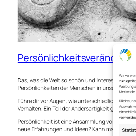
Persönlichkeitsveränderun
Wir verwe
Das, was die Welt so schön und interessant mac
zuzugreife
Werbung a
Persönlichkeiten der Menschen in unserem Leb
Merkmale 
Führe dir vor Augen, wie unterschiedlich deine 
Klicke unt
Auswahl wi
Verhalten. Ein Teil der Andersartigkeit geht auf 
einschließ
verwendest
Persönlichkeit ist eine Ansammlung von Mustern 
neue Erfahrungen und Ideen? Kann man ihr vertrau
Statis