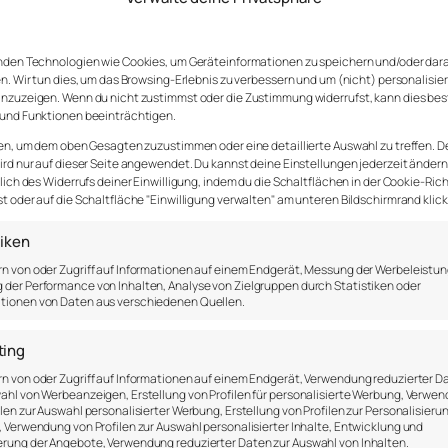
nden Technologien wie Cookies, um Geräteinformationen zu speichern und/oder dar
n. Wir tun dies, um das Browsing-Erlebnis zu verbessern und um (nicht) personalisie
nzuzeigen. Wenn du nicht zustimmst oder die Zustimmung widerrufst, kann dies be
und Funktionen beeinträchtigen.
en, um dem oben Gesagten zuzustimmen oder eine detaillierte Auswahl zu treffen. D
rd nur auf dieser Seite angewendet. Du kannst deine Einstellungen jederzeit ändern
lich des Widerrufs deiner Einwilligung, indem du die Schaltflächen in der Cookie-Rich
 oder auf die Schaltfläche "Einwilligung verwalten" am unteren Bildschirmrand klick
tiken
ück? Wanderst du gerne? Bewegung, ob nun wandern, lau
n von oder Zugriff auf Informationen auf einem Endgerät, Messung der Werbeleistun
der Performance von Inhalten, Analyse von Zielgruppen durch Statistiken oder
Machen ist aber nicht dasselbe. Die größten Unterschi
tionen von Daten aus verschiedenen Quellen.
ting
d und anderen entwickelten Ländern, wo viele Mensch
n von oder Zugriff auf Informationen auf einem Endgerät, Verwendung reduzierter D
edrückt ist. Die Menschen, die sich sehr wenig bewegen
ahl von Werbeanzeigen, Erstellung von Profilen für personalisierte Werbung, Verwe
ilen zur Auswahl personalisierter Werbung, Erstellung von Profilen zur Personalisieru
erzen, emotionale Verstimmungen. Und die Liste ist n
, Verwendung von Profilen zur Auswahl personalisierter Inhalte, Entwicklung und
rung der Angebote, Verwendung reduzierter Daten zur Auswahl von Inhalten.