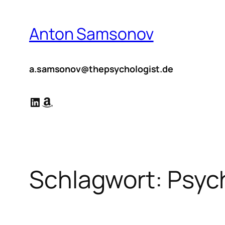
Zum
Inhalt
Anton Samsonov
springen
a.samsonov@thepsychologist.de
LinkedIn
Amazon
Schlagwort:
Psyc