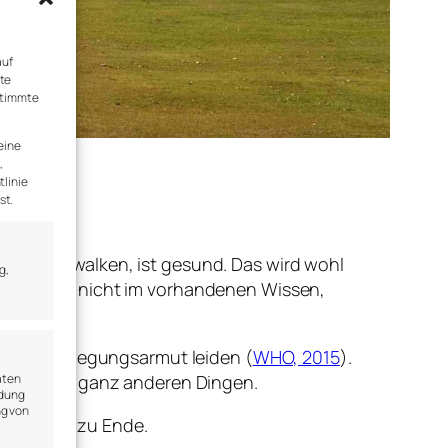
auf
rte
stimmte
eine
,
tlinie
st.
fen oder walken, ist gesund. Das wird wohl
g,
ede liegen nicht im vorhandenen Wissen,
en an Bewegungsarmut leiden (
WHO, 2015
).
aten
, leiden an ganz anderen Dingen.
ndung
ng von
och nicht zu Ende.