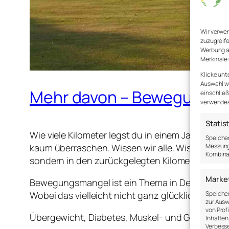
Wir verwe
zuzugreife
Werbung a
Merkmale 
Klicke unt
Auswahl wi
Mehr davon – Bewegung
einschließ
verwendest
Statis
Wie viele Kilometer legst du in einem Jahr zur
Speicher
Messung 
kaum überraschen. Wissen wir alle. Wissen und 
Kombina
sondern in den zurückgelegten Kilometern.
Marke
Bewegungsmangel ist ein Thema in Deutschlan
Speicher
Wobei das vielleicht nicht ganz glücklich ausg
zur Ausw
von Prof
Übergewicht, Diabetes, Muskel- und Gelenkschm
Inhalten
Verbesse