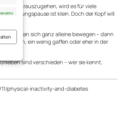
m geht, rauszugehen, wird es für viele
n Bewegungspause ist klein. Doch der Kopf will
er aktiv
. Möchte man sich ganz alleine bewegen – dann
alten
flanieren, ein wenig gaffen oder eher in der
er aktiv
orlieben sind verschieden – wer sie kennt,
1/physical-inactivity-and-diabetes