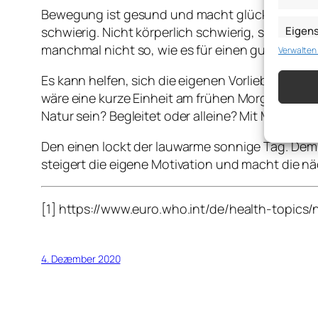
Bewegung ist gesund und macht glücklich. Dass
Eigen
schwierig. Nicht körperlich schwierig, sondern 
manchmal nicht so, wie es für einen gut wäre.
Verwalten
Abgleich
verschie
übermitt
Es kann helfen, sich die eigenen Vorlieben be
wäre eine kurze Einheit am frühen Morgen oder a
Gewähr
Natur sein? Begleitet oder alleine? Mit Musik 
Betrug
Werbun
Den einen lockt der lauwarme sonnige Tag. Dem an
speich
steigert die eigene Motivation und macht die 
[1] https://www.euro.who.int/de/health-topic
4. Dezember 2020