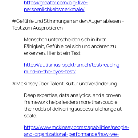
https://greator.com/big-five-
persoenlichkeitsmerkmale/
#Gefühle und Stimmungen an den Augen ablesen –
Test zum Ausprobieren
Menschen unterscheiden sich in ihrer
Fähigkeit, Gefühle bei sich und anderen zu
erkennen. Hier ist ein Test:
https://autismus-spektrum.ch/test/reading-
mind-in-the-eyes-test/
#McKinsey über Talent, Kultur und Veränderung
Deep expertise, data analytics, and a proven
framework helps leaders more than double
their odds of delivering successful change at
scale.
https://www.mckinsey.com/capabilities/people-
and-organizational-performance/how-we-