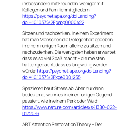
insbesondere mit Freunden, weniger mit
Kollegen und Familienmitgliedern:
https://psycnet.apa.org/doiLanding?
doi=10.1037%2Fpspp0000422
Sitzen und nachdenken. In einem Experiment
hat man Menschen die Gelegenheit gegeben,
in einem ruhigen Raum alleine zu sitzen und
nachzudenken. Die wenigsten haben erwartet,
dass es so viel Spaß macht – die meisten
hatten gedacht, dass es langweilig werden
würde:
https://psycnet.apa.org/doiLanding?
doi=10.1037%2Fxge0001255
Spazieren baut Stress ab. Aber nur dann
bedeutend, wenn es in einer ruhigen Gegend
passiert, wie in einem Park oder Wald:
https://www.nature.com/articles/s41380-022-
01720-6
ART Attention Restoration Theory – Der