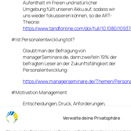
Aufenthalt im Freien und natürlicher
Umgebung füllt unseren Akku auf, sodass wir
uns wieder fokussieren können, so die ART-
Theorie:
https://www.tandfonline.com/doi/full/10.1080/1093
#Ist Personalentwicklung tot?
Glaubt man der Befragung von
managerSeminare.de, dann zweifeln 19% der
befragten Leser an der Zukunftsfähigkeit der
Personalentwicklung:
https://www.managerseminare.de/Themen/Persona
#Motivation Management
Entscheidungen, Druck, Anforderungen,
Erwartungen – das ist alles Psychologie,
passiert in unseren Köpfen. Kaum etwas davon
Verwalte deine Privatsphäre
ist objektiv, das meiste psychisch und
subjektiv gefärbt. Eine der Herausforderung