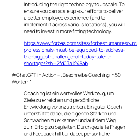
Introducing the right technology to upscale. To
ensure you can scale up your efforts to deliver
a better employee experience (and to
implement it across various locations), you will
need to invest in more fitting technology.
https://www.forbes.com/sites/forbeshumanresourc
professionals-must-be-equipped-to-address-
the-biggest-challenge-of-today-talent-
shortage/?sh=2fd03a1248ab
#ChatGPT in Action – „Beschreibe Coaching in 50
Wörtern“
Coaching ist ein wertvolles Werkzeug, um
Ziele zu erreichen und persönliche
Entwicklung voranzutreiben. Ein guter Coach
unterstützt dabei, die eigenen Stärken und
Schwächen zu erkennen und auf dem Weg
zum Erfolg zu begleiten. Durch gezielte Fragen
und Feedback hilft er dabei, persönliche