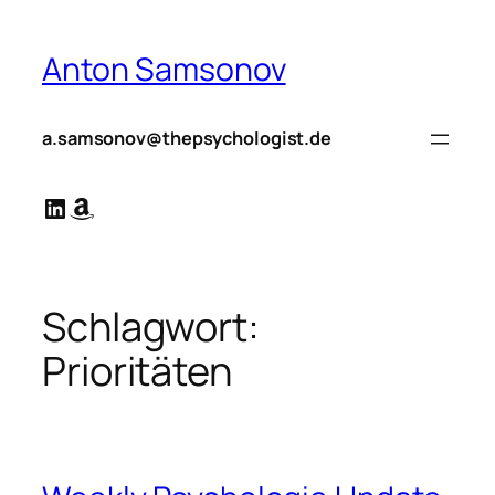
Zum
Inhalt
Anton Samsonov
springen
a.samsonov@thepsychologist.de
LinkedIn
Amazon
Schlagwort:
Prioritäten