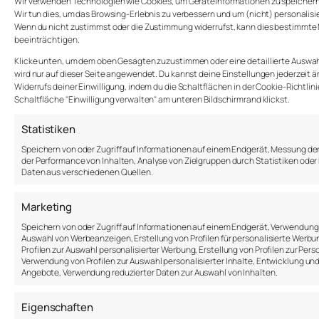
Wir verwenden Technologien wie Cookies, um Geräteinformationen zu speichern 
des Managements ist es, die Sichtweise an
Wir tun dies, um das Browsing-Erlebnis zu verbessern und um (nicht) personalis
Mitarbeitende weiterzugeben, um ihre
Wenn du nicht zustimmst oder die Zustimmung widerrufst, kann dies bestimmt
beeinträchtigen.
Perspektive zu verändern.
Klicke unten, um dem oben Gesagten zuzustimmen oder eine detaillierte Auswahl
#Gallup Report 2021 – Motivation
wird nur auf dieser Seite angewendet. Du kannst deine Einstellungen jederzeit ä
Widerrufs deiner Einwilligung, indem du die Schaltflächen in der Cookie-Richtlin
Viele Mitarbeitende sind bei ihrer Arbeit nicht
Schaltfläche "Einwilligung verwalten" am unteren Bildschirmrand klickst.
engagiert und einige arbeiten sogar aktiv
gegen ihr Unternehmen. Das kostet deinem
Statistiken
Unternehmen und unserer Wirtschaft seeeehr
Speichern von oder Zugriff auf Informationen auf einem Endgerät, Messung d
viel Geld. Wie viel, erfährst du in diesem Report
der Performance von Inhalten, Analyse von Zielgruppen durch Statistiken ode
Daten aus verschiedenen Quellen.
(um den Bericht herunterzuladen, musst du
deine Daten eingeben):
Marketing
https://www.gallup.com/de/321938/engagement-
Speichern von oder Zugriff auf Informationen auf einem Endgerät, Verwendung 
index-deutschland-2020.aspx
Auswahl von Werbeanzeigen, Erstellung von Profilen für personalisierte Werb
Profilen zur Auswahl personalisierter Werbung, Erstellung von Profilen zur Pers
#Fachkräftemangel und Human Resources
Verwendung von Profilen zur Auswahl personalisierter Inhalte, Entwicklung un
Angebote, Verwendung reduzierter Daten zur Auswahl von Inhalten.
Mitarbeitende und Personaler
Glaubt man dem Artikel aus Forbes, fehlt es
Eigenschaften