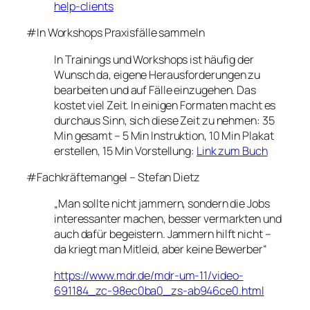
help-clients
#In Workshops Praxisfälle sammeln
In Trainings und Workshops ist häufig der
Wunsch da, eigene Herausforderungen zu
bearbeiten und auf Fälle einzugehen. Das
kostet viel Zeit. In einigen Formaten macht es
durchaus Sinn, sich diese Zeit zu nehmen: 35
Min gesamt – 5 Min Instruktion, 10 Min Plakat
erstellen, 15 Min Vorstellung:
Link zum Buch
#Fachkräftemangel – Stefan Dietz
„Man sollte nicht jammern, sondern die Jobs
interessanter machen, besser vermarkten und
auch dafür begeistern. Jammern hilft nicht –
da kriegt man Mitleid, aber keine Bewerber“
https://www.mdr.de/mdr-um-11/video-
691184_zc-98ec0ba0_zs-ab946ce0.html