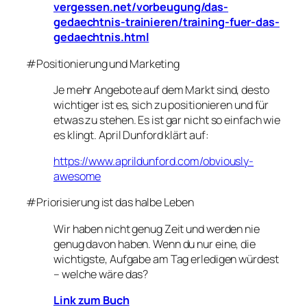
vergessen.net/vorbeugung/das-
gedaechtnis-trainieren/training-fuer-das-
gedaechtnis.html
#Positionierung und Marketing
Je mehr Angebote auf dem Markt sind, desto
wichtiger ist es, sich zu positionieren und für
etwas zu stehen. Es ist gar nicht so einfach wie
es klingt. April Dunford klärt auf:
https://www.aprildunford.com/obviously-
awesome
#Priorisierung ist das halbe Leben
Wir haben nicht genug Zeit und werden nie
genug davon haben. Wenn du nur eine, die
wichtigste, Aufgabe am Tag erledigen würdest
– welche wäre das?
Link zum Buch