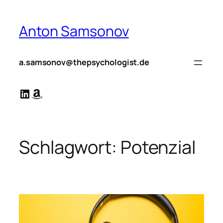
Zum
Inhalt
Anton Samsonov
springen
a.samsonov@thepsychologist.de
LinkedIn
Amazon
Schlagwort:
Potenzial