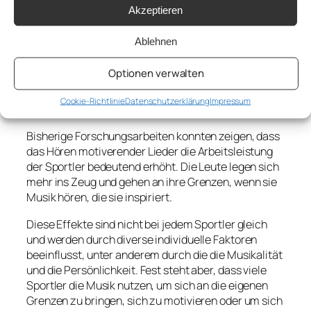
Akzeptieren
vorhanden, wird aber nicht mehr so stark beachtet,
weil die Aufmerksamkeit umgelenkt wird (z.B. I am
Ablehnen
machine – Three Days Grace).
Steigerung der Energie
Optionen verwalten
und Arbeitsleistung
Cookie-Richtlinie
Datenschutzerklärung
Impressum
Bisherige Forschungsarbeiten konnten zeigen, dass
das Hören motiverender Lieder die Arbeitsleistung
der Sportler bedeutend erhöht. Die Leute legen sich
mehr ins Zeug und gehen an ihre Grenzen, wenn sie
Musik hören, die sie inspiriert.
Diese Effekte sind nicht bei jedem Sportler gleich
und werden durch diverse individuelle Faktoren
beeinflusst, unter anderem durch die die Musikalität
und die Persönlichkeit. Fest steht aber, dass viele
Sportler die Musik nutzen, um sich an die eigenen
Grenzen zu bringen, sich zu motivieren oder um sich