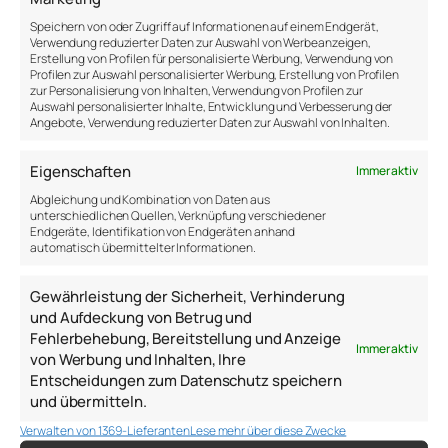
Songwahl beeinflusst das
Speichern von oder Zugriff auf Informationen auf einem Endgerät,
Verwendung reduzierter Daten zur Auswahl von Werbeanzeigen,
Erregungsniveau
Erstellung von Profilen für personalisierte Werbung, Verwendung von
Profilen zur Auswahl personalisierter Werbung, Erstellung von Profilen
zur Personalisierung von Inhalten, Verwendung von Profilen zur
Auswahl personalisierter Inhalte, Entwicklung und Verbesserung der
Je nachdem welche Musik du hörst, rufst du
Angebote, Verwendung reduzierter Daten zur Auswahl von Inhalten.
unterschiedliche Emotionen und Zustände in
deinem Inneren hervor. Bediene dich der schnellen
Eigenschaften
Immer aktiv
Lieder mit mehr als 120 bpm (120 Schläge pro
Abgleichung und Kombination von Daten aus
Minute), die meist auch anregend und motivierend
unterschiedlichen Quellen, Verknüpfung verschiedener
sind, um dich zu pushen (z.B. Robert Tepper – No
Endgeräte, Identifikation von Endgeräten anhand
easy way out – 126 bpm).
automatisch übermittelter Informationen.
Reduktion der
Gewährleistung der Sicherheit, Verhinderung
und Aufdeckung von Betrug und
Erschöpfungsgefühle
Fehlerbehebung, Bereitstellung und Anzeige
Immer aktiv
von Werbung und Inhalten, Ihre
Das Hören deiner Lieblingslieder kann die
Entscheidungen zum Datenschutz speichern
Empfindlichkeit gegenüber Schmerz und
und übermitteln.
Erschöpfung senken. Der objektive Schmerz in
Verwalten von 1369-Lieferanten
Lese mehr über diese Zwecke
deinen Gliedern ist dann zwar immer noch