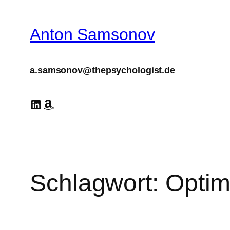
Zum
Inhalt
Anton Samsonov
springen
a.samsonov@thepsychologist.de
LinkedIn
Amazon
Schlagwort:
Opti