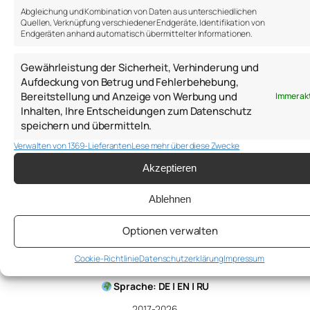
Abgleichung und Kombination von Daten aus unterschiedlichen
Quellen, Verknüpfung verschiedener Endgeräte, Identifikation von
Endgeräten anhand automatisch übermittelter Informationen.
https://open.spotify.com/episode/1V2kMDOwBpb17G7Y4
si=J6Us7taWTEWG1YE2syvxnQ&nd=1&dlsi=18b01d3db0f
Gewährleistung der Sicherheit, Verhinderung und
Aufdeckung von Betrug und Fehlerbehebung,
Bereitstellung und Anzeige von Werbung und
Immer ak
30. Dezember 2024
Inhalten, Ihre Entscheidungen zum Datenschutz
speichern und übermitteln.
Verwalten von 1369-Lieferanten
Lese mehr über diese Zwecke
Akzeptieren
Ablehnen
Anton Samsonov
Optionen verwalten
Cookie-Richtlinie
Datenschutzerklärung
Impressum
a.samsonov@thepsychologist.de
Sprache: DE | EN | RU
2017-2026