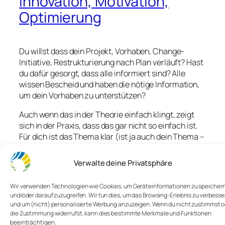
Innovation, Motivation,
Optimierung
Du willst dass dein Projekt, Vorhaben, Change-
Initiative, Restrukturierung nach Plan verläuft? Hast
du dafür gesorgt, dass alle informiert sind? Alle
wissen Bescheid und haben die nötige Information,
um dein Vorhaben zu unterstützen?
Auch wenn das in der Theorie einfach klingt, zeigt
sich in der Praxis, dass das gar nicht so einfach ist.
Für dich ist das Thema klar (ist ja auch dein Thema –
wäre komisch, wenn du nicht Bescheid wüsstest),
aber bei den anderen tauchen Fragen auf. Oder
Verwalte deine Privatsphäre
Bedenken, Sorgen oder Ideen.
Wir verwenden Technologien wie Cookies, um Geräteinformationen zu speicher
Diese Fragen und Ideen werden nicht immer
und/oder darauf zuzugreifen. Wir tun dies, um das Browsing-Erlebnis zu verbesse
geäußert. Vielleicht, weil man Angst hat, dass die
und um (nicht) personalisierte Werbung anzuzeigen. Wenn du nicht zustimmst 
Frage zu einfach ist oder man denkt, vielleicht habe
die Zustimmung widerrufst, kann dies bestimmte Merkmale und Funktionen
ich gerade aus dem Fenster geschaut, während das
beeinträchtigen.