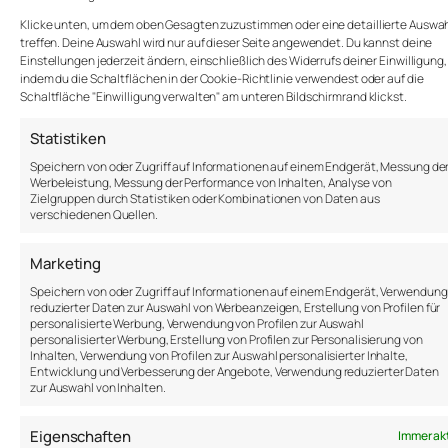
schon besprochen wurde. Man will auch nicht der
Klicke unten, um dem oben Gesagten zuzustimmen oder eine detaillierte Auswah
Spielverderber sein, der jede Idee bis ins kleinste
treffen. Deine Auswahl wird nur auf dieser Seite angewendet. Du kannst deine
Detail analysiert und auf Probleme hinweist.
Einstellungen jederzeit ändern, einschließlich des Widerrufs deiner Einwilligung,
indem du die Schaltflächen in der Cookie-Richtlinie verwendest oder auf die
Schaltfläche "Einwilligung verwalten" am unteren Bildschirmrand klickst.
Dabei wäre das doch genau das, was man braucht,
um dein Vorhaben kugelsicher zu machen und
Statistiken
Potenziale zu entdecken.
Speichern von oder Zugriff auf Informationen auf einem Endgerät, Messung de
Innovation, Motivation und Optimierung entstehen,
Werbeleistung, Messung der Performance von Inhalten, Analyse von
Zielgruppen durch Statistiken oder Kombinationen von Daten aus
wenn du Menschen befragst und beteiligst, die mit
verschiedenen Quellen.
dem Vorhaben zu tun haben werden. Eine mögliche
Methode, die von Dave Raggio erwähnt wird, ist das
Marketing
Dumb Questions Meeting. Man kommt zusammen,
um alle dummen Fragen zu stellen, die einem
Speichern von oder Zugriff auf Informationen auf einem Endgerät, Verwendung
reduzierter Daten zur Auswahl von Werbeanzeigen, Erstellung von Profilen für
einfallen. In so einem Meeting sind alle dummen
personalisierte Werbung, Verwendung von Profilen zur Auswahl
Fragen willkommen.
personalisierter Werbung, Erstellung von Profilen zur Personalisierung von
Inhalten, Verwendung von Profilen zur Auswahl personalisierter Inhalte,
Mehr dazu in diesem TED Business Podcast mit
Entwicklung und Verbesserung der Angebote, Verwendung reduzierter Daten
zur Auswahl von Inhalten.
Dave Raggio:
Eigenschaften
Immer ak