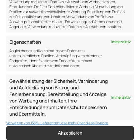
deine Entscheidungen. Dein Leben – deine
Verwendung reduzierter Daten zur Auswahl von Werbeanzeigen,
Erstellung von Profilen für personalisierte Werbung, Verwendung von
Verantwortung.
Profilen zur Auswahl personalisierter Werbung, Erstellung von Profilen
zur Personalisierung von Inhalten, Verwendung von Profilen zur
Ich kann nichts dafür
Auswahl personalisierter Inhalte, Entwicklung und Verbesserung der
Angebote, Verwendung reduzierter Daten zur Auswahl von Inhalten.
So viele Menschen fühlen sich unverantwortlich und
deshalb auch unmotiviert. Sie geben Verantwortung
Eigenschaften
Immer aktiv
ab. Es ist nicht ihre Verantwortung, dass das Leben
Abgleichung und Kombination von Daten aus
so ist, wie es ist. Das Leben ist unfair. Ungerecht. Ich
unterschiedlichen Quellen, Verknüpfung verschiedener
kann nichts dafür. Ich bin nicht verantwortlich.
Endgeräte, Identifikation von Endgeräten anhand
automatisch übermittelter Informationen.
Ich kann nichts dafür – ich
Gewährleistung der Sicherheit, Verhinderung
bin eben …
und Aufdeckung von Betrug und
Fehlerbehebung, Bereitstellung und Anzeige
Immer aktiv
von Werbung und Inhalten, Ihre
…Unsportlich
Entscheidungen zum Datenschutz speichern
…Unkreativ
und übermitteln.
Verwalten von 1369-Lieferanten
Lese mehr über diese Zwecke
…Unmathematisch
Akzeptieren
…Unbegabt