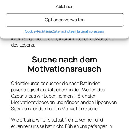
Ablehnen
…Unattraktiv
So einfach gibt man das Ruder des eigenen Lebens
Optionen verwalten
aus den Händen. „Ich kann nichts dafür – der Wind,
Cookie-Richtlinie
Datenschutzerklärung
Impressum
der Sturm, die See sind so“. Und so treiben sie mit
ihrem Segelboot dahin, in stürmischen Gewässern
des Lebens.
Suche nach dem
Motivationsrausch
Orientierungslos suchen sie nach Rat in den
psychologischen Ratgebern in den Weiten des
Ozeans, das wir Leben nennen. Hören sich
Motivationsvideos an und hängen an den Lippen von
Speakern für den kurzen Motivationsrausch.
Wie oft sind wir uns selbst fremd. Kennen und
erkennen uns selbst nicht. Fühlen uns gefangen in