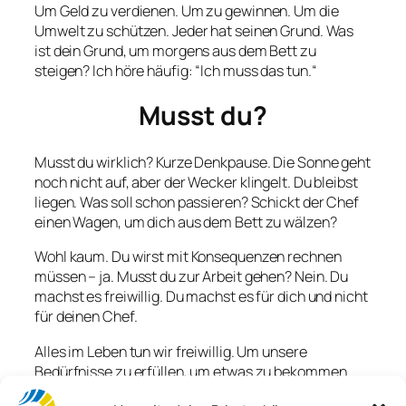
Um Geld zu verdienen. Um zu gewinnen. Um die
Umwelt zu schützen. Jeder hat seinen Grund. Was
ist dein Grund, um morgens aus dem Bett zu
steigen? Ich höre häufig: “Ich muss das tun.“
Musst du?
Musst du wirklich? Kurze Denkpause. Die Sonne geht
noch nicht auf, aber der Wecker klingelt. Du bleibst
liegen. Was soll schon passieren? Schickt der Chef
einen Wagen, um dich aus dem Bett zu wälzen?
Wohl kaum. Du wirst mit Konsequenzen rechnen
müssen – ja. Musst du zur Arbeit gehen? Nein. Du
machst es freiwillig. Du machst es für dich und nicht
für deinen Chef.
Alles im Leben tun wir freiwillig. Um unsere
Bedürfnisse zu erfüllen, um etwas zu bekommen
oder um etwas zu vermeiden. Doch wir haben