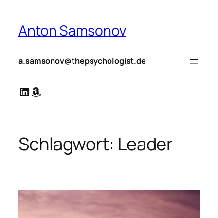
Zum
Inhalt
Anton Samsonov
springen
a.samsonov@thepsychologist.de
LinkedIn
Amazon
Schlagwort:
Leader