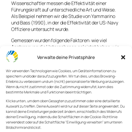
Wissenschaftler messen die Effektivität einer
Führungskraft auf unterschiedliche Art und Weise.
Als Beispiel nehmen wir die Studie von Yammarino
und Bass (1990), in der die Effektivität der US-Navy
Offiziere untersucht wurde.
Gemessen wurden folgende Faktoren: wie viel
Anstrengung die Untergebenen geleistet haben, wie
zufrieden sie mit ihrem Vorgesetzten waren und wie
Verwalte deine Privatsphäre
effektiv sie seine Führung fanden. Die Forscher
konnten bedeutende Zusammenhänge zwischen
Wir verwenden Technologien wie Cookies, um Geräteinformationen zu
transformationaler Führung und der Effektivität des
speichern und/oder darauf zuzugreifen. Wir tun dies, um das Browsing-
Leaders feststellen. Zusammenfassend lässt sich
Erlebnis zu verbessern und um (nicht) personalisierte Werbung anzuzeigen.
also sagen, dass die anschließend aufgeführten
Wenn du nicht zustimmst oder die Zustimmung widerrufst, kann dies
Faktoren bedeutend zur Effektivität eines Leaders
bestimmte Merkmale und Funktionen beeinträchtigen.
beitragen können.
Klicke unten, um dem oben Gesagten zuzustimmen oder eine detaillierte
Auswahl zu treffen. Deine Auswahl wird nur auf dieser Seite angewendet. Du
Idealized influence –
kannst deine Einstellungen jederzeit ändern, einschließlich des Widerrufs
deiner Einwilligung, indem du die Schaltflächen in der Cookie-Richtlinie
Vorbildfunktion
verwendest oder auf die Schaltfläche "Einwilligung verwalten" am unteren
Bildschirmrand klickst.