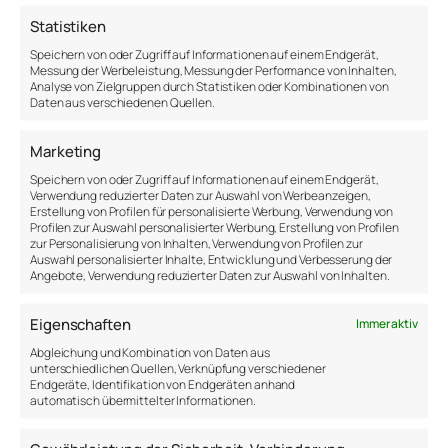
Leader, die einen idealisierten Einfluss ausüben,
Statistiken
könnten auch als charismatisch bezeichnet
Speichern von oder Zugriff auf Informationen auf einem Endgerät,
werden. Meistens sind sie Vorbilder, denen man
Messung der Werbeleistung, Messung der Performance von Inhalten,
nacheifern möchte. Mit großer Leidenschaft
Analyse von Zielgruppen durch Statistiken oder Kombinationen von
Daten aus verschiedenen Quellen.
verfolgen sie Ziele, haben eine Vision an die sie
glauben und für die sie ihre Anhänger begeistern
Marketing
können. Solche Leader sind in der Lage, ihr
Team für schwierige Aufgaben zu mobilisieren.
Speichern von oder Zugriff auf Informationen auf einem Endgerät,
Verwendung reduzierter Daten zur Auswahl von Werbeanzeigen,
Erstellung von Profilen für personalisierte Werbung, Verwendung von
Inspirational motivation
Profilen zur Auswahl personalisierter Werbung, Erstellung von Profilen
zur Personalisierung von Inhalten, Verwendung von Profilen zur
| Inspirierende
Auswahl personalisierter Inhalte, Entwicklung und Verbesserung der
Angebote, Verwendung reduzierter Daten zur Auswahl von Inhalten.
Motivation
Eigenschaften
Immer aktiv
Mit persönlichen Ansprachen und
Abgleichung und Kombination von Daten aus
motivierenden Worten sind die Führungskräfte
unterschiedlichen Quellen, Verknüpfung verschiedener
in der Lage, die Kräfte ihres Teams zu
Endgeräte, Identifikation von Endgeräten anhand
automatisch übermittelter Informationen.
mobilisieren und zu steigern. Sie nutzen
verschiedene Mittel, um die Flammen von