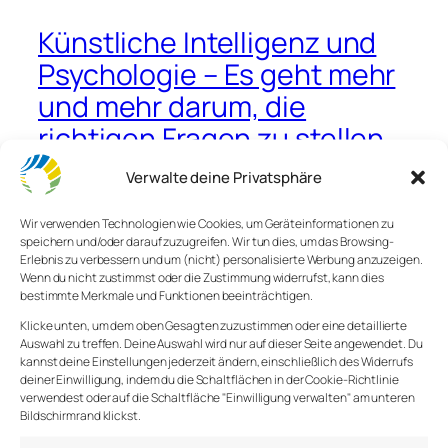
Künstliche Intelligenz und
Psychologie – Es geht mehr
und mehr darum, die
richtigen Fragen zu stellen
Verwalte deine Privatsphäre
Adam Grant spricht mit Sam Altman über die
Wir verwenden Technologien wie Cookies, um Geräteinformationen zu
aktuelle Version von ChatGPT und wie Künstliche
speichern und/oder darauf zuzugreifen. Wir tun dies, um das Browsing-
Intelligenz unser Leben verändert. Und die Zukunft
Erlebnis zu verbessern und um (nicht) personalisierte Werbung anzuzeigen.
gestaltet, vor unseren Augen. Sam Altmans Sicht ist
Wenn du nicht zustimmst oder die Zustimmung widerrufst, kann dies
erfrischend unaufgeregt und nicht dystopisch. Er
bestimmte Merkmale und Funktionen beeinträchtigen.
prophezeit nicht das Ende der Welt, die durch die
Klicke unten, um dem oben Gesagten zuzustimmen oder eine detaillierte
Herrschaft von KI ausgelöst wird. Er bangt nicht
Auswahl zu treffen. Deine Auswahl wird nur auf dieser Seite angewendet. Du
darum, dass KI unsere Jobs wegnimmt. Er denkt, es
kannst deine Einstellungen jederzeit ändern, einschließlich des Widerrufs
deiner Einwilligung, indem du die Schaltflächen in der Cookie-Richtlinie
wird immer Jobs geben, egal was KI kann.
verwendest oder auf die Schaltfläche "Einwilligung verwalten" am unteren
Bildschirmrand klickst.
Die Zukunft wird zeigen, ob das tatsächlich so sein
wird. Seine Sicht ist natürlich verzerrt, schließlich ist