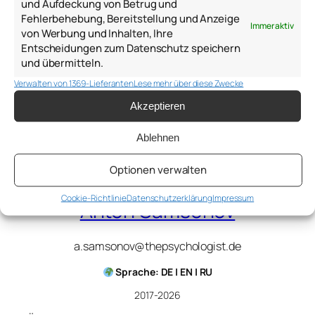
und Aufdeckung von Betrug und
Fehlerbehebung, Bereitstellung und Anzeige
Immer aktiv
von Werbung und Inhalten, Ihre
Entscheidungen zum Datenschutz speichern
und übermitteln.
Verwalten von 1369-Lieferanten
Lese mehr über diese Zwecke
10. Januar 2025
Akzeptieren
Ablehnen
Optionen verwalten
Cookie-Richtlinie
Datenschutzerklärung
Impressum
Anton Samsonov
a.samsonov@thepsychologist.de
Sprache: DE | EN | RU
2017-2026