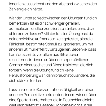
innerlich aussprichst und den Abstand zwischen den
Zahlen gleich hältst.
War der Unterschied zwischen den Übungen für dich
bemerkbar? Ist es dir schwieriger gefallen,
aufmerksam und konzentriert zu zählen, ohne dich
ablenken zu lassen? Mit der letzten Übung hast du
deine selektive Aufmerksamkeit getestet, also die
Fähigkeit, bestimmte Stimuli zu ignorieren, um mit
anderen Stimuli effektiv umzugehen. Bedenke, dass
Lernfortschritte vor allem aus Situationen
resultieren, in denen du über deine persönlichen
Grenzen hinausgehst und Dinge trainierst, die dich
fordern. Wenn die Übung für dich keine
Herausforderung war, dann brauchst du andere, die
dich stärker fordern.
Lass uns nun die Konzentrationsfähigkeit aus einer
anderen Perspektive betrachten, indem wir uns über
eine Sportart unterhalten, die in Deutschland nicht
weit verbreitet ist. Baseball. Ich gehe nicht auf die