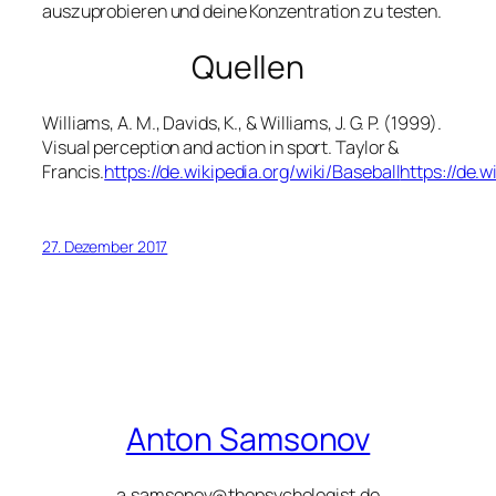
auszuprobieren und deine Konzentration zu testen.
Quellen
Williams, A. M., Davids, K., & Williams, J. G. P. (1999).
Visual perception and action in sport
. Taylor &
Francis.
https://de.wikipedia.org/wiki/Baseball
https://de.w
27. Dezember 2017
Anton Samsonov
a.samsonov@thepsychologist.de