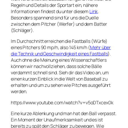
Regeln und Details der Sportart ein, nähere
Informationen findest du unter diesem
Link
.
Besonders spannend sind für uns die Duelle
zwischen dem Pitcher (Werfer) und dem Batter
(Schläger).
Im Durchschnitt erreichen die Fastballs (Würfe)
eines Pitchers 90 mp/h, also 145 km/h (
Mehr über
die Technik und Geschwindigkeit eines Fastballs
).
Auch ohne die Meinung eines Wissenschaftlers
können wir nachvollziehen, dass solche Bälle
verdammt schnell sind. Sieh dir das Video an, um
einen kurzen Einblick in die Welt von Baseball zu
erhalten und um zu sehen wie Pitches ausgeführt
werden.
https://www.youtube.com/watch?v=v5oDTxcex0k
Eine kurze Ablenkung und man hat den Ball verpasst.
Ein Moment der Unaufmerksamkeit und es ist
bereits zu spät den Schläger zu bewegen. Wie