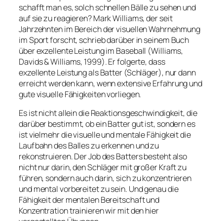
schafft man es, solch schnellen Bälle zu sehen und
auf sie zu reagieren? Mark Williams, der seit
Jahrzehnten im Bereich der visuellen Wahrnehmung
im Sport forscht, schrieb darüber in seinem Buch
über exzellente Leistung im Baseball (Williams,
Davids & Williams, 1999). Er folgerte, dass
exzellente Leistung als Batter (Schläger), nur dann
erreicht werden kann, wenn extensive Erfahrung und
gute visuelle Fähigkeiten vorliegen.
Es ist nicht allein die Reaktionsgeschwindigkeit, die
darüber bestimmt, ob ein Batter gut ist, sondern es
ist vielmehr die visuelle und mentale Fähigkeit die
Laufbahn des Balles zu erkennen und zu
rekonstruieren. Der Job des Batters besteht also
nicht nur darin, den Schläger mit großer Kraft zu
führen, sondern auch darin, sich zu konzentrieren
und mental vorbereitet zu sein. Und genau die
Fähigkeit der mentalen Bereitschaft und
Konzentration trainieren wir mit den hier