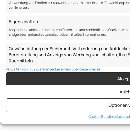
Verwendung von Profilen zur Auswahl personalisierter Inhalte, Entwicklung u
von Inhalten.
Eigenschaften
Abgleichung und Kombination von Daten aus unterschiedlichen Quellen, Verkn
Endgeräten anhand automatisch übermittelter Informationen.
Gewährleistung der Sicherheit, Verhinderung und Aufdecku
Bereitstellung und Anzeige von Werbung und Inhalten, Ihr
übermitteln.
Verwalten von 1369-Lieferanten
Lese mehr über diese Zwecke
Akzept
Able
Optionen 
Cookie-Richtlinie
Datensch