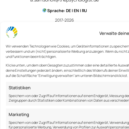
Sprache: DE | EN | RU
2017-2026
Über mich
Verwalte deine
Blog
Impressum
Wir verwenden Technologien wie Cookies, um Geräteinformationen zu speichern u
verbessern und um (nicht) personalisierte Werbung anzuzeigen. Wenn du nicht
und Funktionen beeinträchtigen.
Klicke unten, um dem oben Gesagten zuzustimmen oder eine detaillierte Auswahl
deine Einstellungen jederzeit ändern, einschließlich des Widerrufs deiner Einwil
auf die Schaltfläche "Einwilligung verwalten" am unteren Bildschirmrand klickst.
Statistiken
Speichern von oder Zugriff auf Informationen auf einem Endgerät, Messung de
Zielgruppen durch Statistiken oder Kombinationen von Daten aus verschieden
Marketing
Speichern von oder Zugriff auf Informationen auf einem Endgerät, Verwendung 
für personalisierte Werbung, Verwendung von Profilen zur Auswahl personalisier