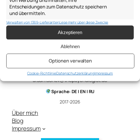
Entscheidungen zum Datenschutz speichern
21. Oktober 2019
und übermitteln.
Verwalten von 1369-Lieferanten
Lese mehr über diese Zwecke
Akzeptieren
Ablehnen
Optionen verwalten
Anton Samsonov
Cookie-Richtlinie
Datenschutzerklärung
Impressum
a.samsonov@thepsychologist.de
Sprache: DE | EN | RU
2017-2026
Über mich
Blog
Impressum