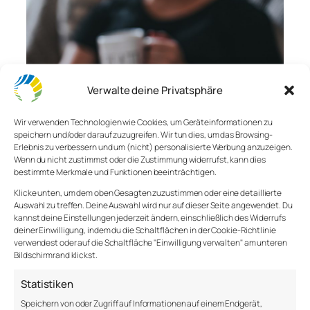
Verwalte deine Privatsphäre
Wir verwenden Technologien wie Cookies, um Geräteinformationen zu
speichern und/oder darauf zuzugreifen. Wir tun dies, um das Browsing-
Erlebnis zu verbessern und um (nicht) personalisierte Werbung anzuzeigen.
Wenn du nicht zustimmst oder die Zustimmung widerrufst, kann dies
bestimmte Merkmale und Funktionen beeinträchtigen.
Zeit für Erholung – The Hour
Klicke unten, um dem oben Gesagten zuzustimmen oder eine detaillierte
Auswahl zu treffen. Deine Auswahl wird nur auf dieser Seite angewendet. Du
of Power
kannst deine Einstellungen jederzeit ändern, einschließlich des Widerrufs
deiner Einwilligung, indem du die Schaltflächen in der Cookie-Richtlinie
verwendest oder auf die Schaltfläche "Einwilligung verwalten" am unteren
Bildschirmrand klickst.
Alisa Anton
Statistiken
Wir brauchen Zeit für uns selbst. Um uns zu
aktivieren, inspirieren und zu motivieren. Um
Speichern von oder Zugriff auf Informationen auf einem Endgerät,