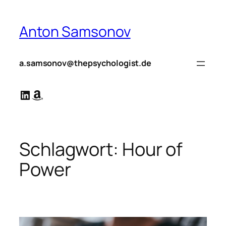
Zum
Inhalt
Anton Samsonov
springen
a.samsonov@thepsychologist.de
LinkedIn
Amazon
Schlagwort:
Hour of
Power