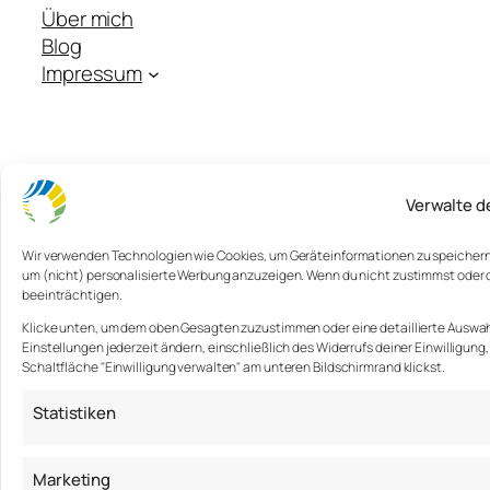
Über mich
Blog
Impressum
Verwalte d
Wir verwenden Technologien wie Cookies, um Geräteinformationen zu speichern u
um (nicht) personalisierte Werbung anzuzeigen. Wenn du nicht zustimmst oder
beeinträchtigen.
Klicke unten, um dem oben Gesagten zuzustimmen oder eine detaillierte Auswahl
Einstellungen jederzeit ändern, einschließlich des Widerrufs deiner Einwilligung
Schaltfläche "Einwilligung verwalten" am unteren Bildschirmrand klickst.
Statistiken
Marketing