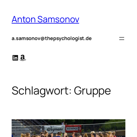
Zum
Inhalt
Anton Samsonov
springen
a.samsonov@thepsychologist.de
LinkedIn
Amazon
Schlagwort:
Gruppe