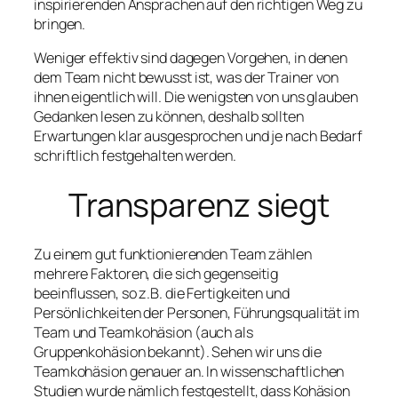
inspirierenden Ansprachen auf den richtigen Weg zu
bringen.
Weniger effektiv sind dagegen Vorgehen, in denen
dem Team nicht bewusst ist, was der Trainer von
ihnen eigentlich will. Die wenigsten von uns glauben
Gedanken lesen zu können, deshalb sollten
Erwartungen klar ausgesprochen und je nach Bedarf
schriftlich festgehalten werden.
Transparenz siegt
Zu einem gut funktionierenden Team zählen
mehrere Faktoren, die sich gegenseitig
beeinflussen, so z.B. die Fertigkeiten und
Persönlichkeiten der Personen, Führungsqualität im
Team und Teamkohäsion (auch als
Gruppenkohäsion bekannt). Sehen wir uns die
Teamkohäsion genauer an. In wissenschaftlichen
Studien wurde nämlich festgestellt, dass Kohäsion