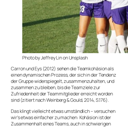
Photo by Jeffrey Lin on Unsplash
Carron und Eys (2012) sehen die Teamkohäsion als
einen dynamischen Prozess, der sich in der Tendenz
der Gruppe widerspiegelt, zusammenzuhalten, und
zusammen zu bleiben, bis die Teamziele zur
Zufriedenheit der Teammitglieder erreicht worden
sind (zitiert nach Weinberg & Gould, 2014, S.176).
Das klingt vielleicht etwas umständlich – versuchen
wir’s etwas einfacher zu machen: Kohäsion ist der
Zusammenhalt eines Teams, auch in schwierigen