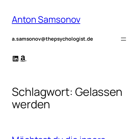
Zum
Inhalt
Anton Samsonov
springen
a.samsonov@thepsychologist.de
LinkedIn
Amazon
Schlagwort:
Gelassen
werden