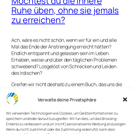
Möchtest du die innere
Ruhe üben, ohne sie jemals
zu erreichen?
Ach, wäre es nicht schön, wenn wir für ein und alle
Mal das Ende der Anstrengung erreicht hätten?
Endlich entspannt und gelassen sein im Leben.
Erhaben, weise und über den täglichen Problemen
schwebend? Losgelöst von Schrecken und Leiden
des Irdischen?
Greifen wir nicht deshalb zu einem Buch, das uns die
Hoffnung gibt, sich zu verändern? Suchen wir nicht
deshalb das Gespräch? Um es besser zu machen
Verwalte deine Privatsphäre
und zu denjenigen dazu zu stoßen, die es geschafft
haben? Zu den Erleuchteten, Weisen, Gelassenen
Wir verwenden Technologien wie Cookies, um Geräteinformationen zu
dieser Welt, die mit einer Tasse in der Hand zuhause
speichern und/oder darauf zuzugreifen. Wir tun dies, um das Browsing-
zufrieden sitzen, ohne irgendwohin zu eilen?
Erlebnis zu verbessern und um (nicht) personalisierte Werbung anzuzeigen.
Wenn du nicht zustimmst oder die Zustimmung widerrufst, kann dies