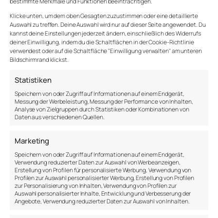
bestimmte Merkmale und Funktionen beeinträchtigen.
Ach, ist das nicht eine schöne Vorstellung, der wir da
hinterherträumen? Eine zauberhafte Illusion, der wir
Klicke unten, um dem oben Gesagten zuzustimmen oder eine detaillierte
genauso glauben, wie der Idee, dass der
Auswahl zu treffen. Deine Auswahl wird nur auf dieser Seite angewendet. Du
kannst deine Einstellungen jederzeit ändern, einschließlich des Widerrufs
Weihnachtsmann uns Geschenke bringt? Nicht die
deiner Einwilligung, indem du die Schaltflächen in der Cookie-Richtlinie
normalen Eltern in unserem normalen Zuhause,
verwendest oder auf die Schaltfläche "Einwilligung verwalten" am unteren
sondern eine besondere Figur aus den Weiten der
Bildschirmrand klickst.
Welt, die gekommen ist, um uns zu beschenken?
Statistiken
Eine tolle Vorstellung. Ein zauberhafter Traum, der
Speichern von oder Zugriff auf Informationen auf einem Endgerät,
sich in viele Bereiche unseres Lebens hineinkopiert
Messung der Werbeleistung, Messung der Performance von Inhalten,
hat. Wir glauben daran, dass wir eines Tages
Analyse von Zielgruppen durch Statistiken oder Kombinationen von
endgültig entspannt und gelassen sind. Frei von den
Daten aus verschiedenen Quellen.
auferlegten Zwängen der Welt. Frei und unabhängig.
Marketing
Eines Tages, da wird es passieren.
Speichern von oder Zugriff auf Informationen auf einem Endgerät,
Verwendung reduzierter Daten zur Auswahl von Werbeanzeigen,
Oder auch nicht.
Erstellung von Profilen für personalisierte Werbung, Verwendung von
Profilen zur Auswahl personalisierter Werbung, Erstellung von Profilen
Wir üben uns in Ruhe und am nächsten Tag ereilt uns
zur Personalisierung von Inhalten, Verwendung von Profilen zur
Auswahl personalisierter Inhalte, Entwicklung und Verbesserung der
die Hetze. Und plötzlich rasen wir zu einem anderen
Angebote, Verwendung reduzierter Daten zur Auswahl von Inhalten.
Ort und sind ungeduldig. Hoffen wieder auf das
Ende, das nicht erreicht werden kann, egal, wie wir