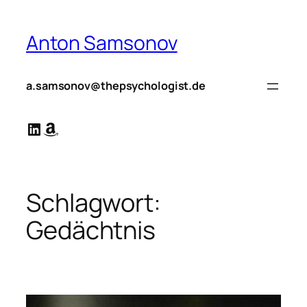
Zum
Inhalt
Anton Samsonov
springen
a.samsonov@thepsychologist.de
LinkedIn
Amazon
Schlagwort:
Gedächtnis