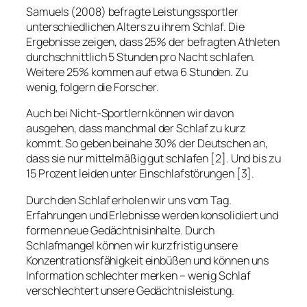
Samuels (2008) befragte Leistungssportler
unterschiedlichen Alters zu ihrem Schlaf. Die
Ergebnisse zeigen, dass 25% der befragten Athleten
durchschnittlich 5 Stunden pro Nacht schlafen.
Weitere 25% kommen auf etwa 6 Stunden. Zu
wenig, folgern die Forscher.
Auch bei Nicht-Sportlern können wir davon
ausgehen, dass manchmal der Schlaf zu kurz
kommt. So geben beinahe 30% der Deutschen an,
dass sie nur mittelmäßig gut schlafen [2]. Und bis zu
15 Prozent leiden unter Einschlafstörungen [3].
Durch den Schlaf erholen wir uns vom Tag.
Erfahrungen und Erlebnisse werden konsolidiert und
formen neue Gedächtnisinhalte. Durch
Schlafmangel können wir kurzfristig unsere
Konzentrationsfähigkeit einbüßen und können uns
Information schlechter merken – wenig Schlaf
verschlechtert unsere Gedächtnisleistung.