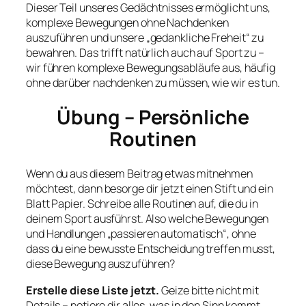
Dieser Teil unseres Gedächtnisses ermöglicht uns,
komplexe Bewegungen ohne Nachdenken
auszuführen und unsere „gedankliche Freheit“ zu
bewahren. Das trifft natürlich auch auf Sport zu –
wir führen komplexe Bewegungsabläufe aus, häufig
ohne darüber nachdenken zu müssen, wie wir es tun.
Übung – Persönliche
Routinen
Wenn du aus diesem Beitrag etwas mitnehmen
möchtest, dann besorge dir jetzt einen Stift und ein
Blatt Papier. Schreibe alle Routinen auf, die du in
deinem Sport ausführst. Also welche Bewegungen
und Handlungen „passieren automatisch“, ohne
dass du eine bewusste Entscheidung treffen musst,
diese Bewegung auszuführen?
Erstelle diese Liste jetzt.
Geize bitte nicht mit
Details – notiere dir alles, was in den Sinn kommt.