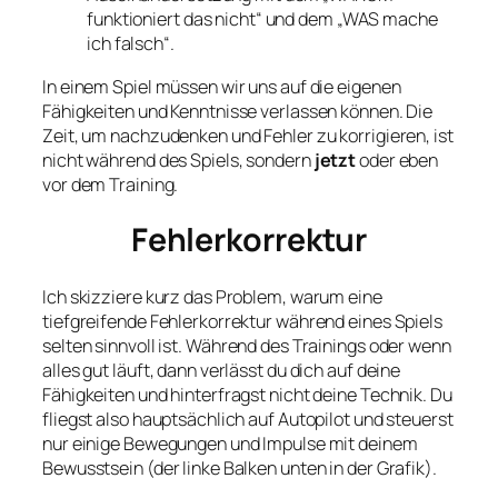
funktioniert das nicht“ und dem „WAS mache
ich falsch“.
In einem Spiel müssen wir uns auf die eigenen
Fähigkeiten und Kenntnisse verlassen können. Die
Zeit, um nachzudenken und Fehler zu korrigieren, ist
nicht während des Spiels, sondern
jetzt
oder eben
vor dem Training.
Fehlerkorrektur
Ich skizziere kurz das Problem, warum eine
tiefgreifende Fehlerkorrektur während eines Spiels
selten sinnvoll ist. Während des Trainings oder wenn
alles gut läuft, dann verlässt du dich auf deine
Fähigkeiten und hinterfragst nicht deine Technik. Du
fliegst also hauptsächlich auf Autopilot und steuerst
nur einige Bewegungen und Impulse mit deinem
Bewusstsein (der linke Balken unten in der Grafik).