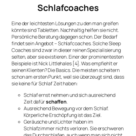
Schlafcoaches
Eine der leichtesten Lösungen zu den man greifen
könnte sind Tabletten. Nachhaltig helfen sie nicht.
Persönliche Beratung dagegen schon. Der Bedarf
findet sein Angebot – Schlafcoaches. Solche Sleep
Coaches sind zwar in dieser reinen Spezialisierung
selten, aber sie existieren. Einer der prominentesten
Beispiele ist Nick Littlehales [4]. Was empfiehlt er
seinen Klienten? Die Basics. Die meisten scheitern
schon am ersten Punkt, weil sie überzeugt sind, dass
sie keine für Schlaf Zeit haben:
Schlaf ernst nehmen und sich ausreichend
Zeit dafür
schaffen
.
Ausreichend Bewegung vor dem Schlaf.
Körperliche Erschöpfung ist das Ziel.
Geräusche und Lichter haben im
Schlafzimmer nichts verloren. Sie erschweren
das Durchschlafen, auch wenn man sich nicht