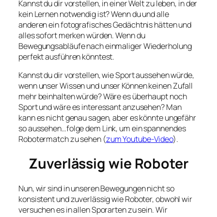
Kannst du dir vorstellen, in einer Welt zu leben, in der
kein Lernen notwendig ist? Wenn du und alle
anderen ein fotografisches Gedächtnis hätten und
alles sofort merken würden. Wenn du
Bewegungsabläufe nach einmaliger Wiederholung
perfekt ausführen könntest.
Kannst du dir vorstellen, wie Sport aussehen würde,
wenn unser Wissen und unser Können keinen Zufall
mehr beinhalten würde? Wäre es überhaupt noch
Sport und wäre es interessant anzusehen? Man
kann es nicht genau sagen, aber es könnte ungefähr
so aussehen…folge dem Link, um ein spannendes
Robotermatch zu sehen (
zum Youtube-Video
).
Zuverlässig wie Roboter
Nun, wir sind in unseren Bewegungen nicht so
konsistent und zuverlässig wie Roboter, obwohl wir
versuchen es in allen Sporarten zu sein. Wir