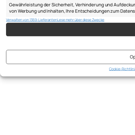
Gewährleistung der Sicherheit, Verhinderung und Aufdecku
von Werbung und Inhalten, Ihre Entscheidungen zum Datens
Verwalten von 1369-Lieferanten
Lese mehr über diese Zwecke
Op
Cookie-Richtlin