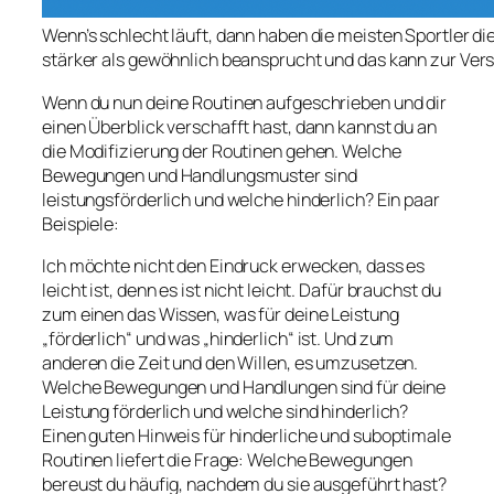
Wenn’s schlecht läuft, dann haben die meisten Sportler
stärker als gewöhnlich beansprucht und das kann zur Vers
Wenn du nun deine Routinen aufgeschrieben und dir
einen Überblick verschafft hast, dann kannst du an
die Modifizierung der Routinen gehen. Welche
Bewegungen und Handlungsmuster sind
leistungsförderlich und welche hinderlich? Ein paar
Beispiele:
Ich möchte nicht den Eindruck erwecken, dass es
leicht ist, denn es ist nicht leicht. Dafür brauchst du
zum einen das Wissen, was für deine Leistung
„förderlich“ und was „hinderlich“ ist. Und zum
anderen die Zeit und den Willen, es umzusetzen.
Welche Bewegungen und Handlungen sind für deine
Leistung förderlich und welche sind hinderlich?
Einen guten Hinweis für hinderliche und suboptimale
Routinen liefert die Frage: Welche Bewegungen
bereust du häufig, nachdem du sie ausgeführt hast?