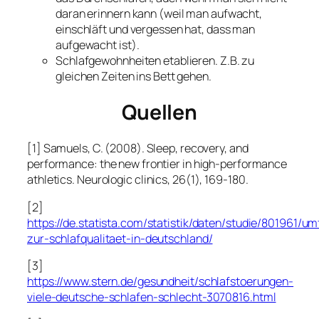
daran erinnern kann (weil man aufwacht,
einschläft und vergessen hat, dass man
aufgewacht ist).
Schlafgewohnheiten etablieren. Z.B. zu
gleichen Zeiten ins Bett gehen.
Quellen
[1] Samuels, C. (2008). Sleep, recovery, and
performance: the new frontier in high-performance
athletics.
Neurologic clinics
,
26
(1), 169-180.
[2]
https://de.statista.com/statistik/daten/studie/801961/u
zur-schlafqualitaet-in-deutschland/
[3]
https://www.stern.de/gesundheit/schlafstoerungen-
viele-deutsche-schlafen-schlecht-3070816.html