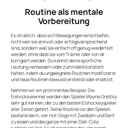
Routine als mentale
Vorbereitung
Es ist üblich, dass sich Bewegungen einschleifen,
nicht weil sie sinnvoll oder erfolgsversprechend
sind, sondern weil sie einfach oft genug wiederholt
werden, ohne dass sie vom Trainer oder von dir
korrigiert werden. Du kannst deine sportliche
Leistung verbessern oder zumindest konstant
halten, indem du ungeeignete Routinen modifizierst
und neue Routinen bewusst erstellst oder ersetzst.
Nehmen wir ein prominentes Beispiel. Die
Eishockeykenner werden den Spieler Wayne Gretzky
sehr gut kennen, der zu den besten Eishockeyspieler
aller Zeiten gehört. Seine Routine vor den Spielen
bestand darin, vier Hot-Dogs mit Zwiebeln und Senf
zu essen und das ganze mit einer Diät-Cola