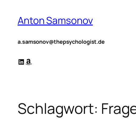
Zum
Inhalt
Anton Samsonov
springen
a.samsonov@thepsychologist.de
LinkedIn
Amazon
Schlagwort:
Frag