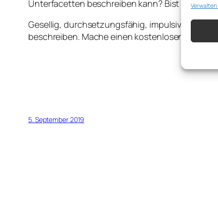
Unterfacetten beschreiben kann? Bist du neugieri
Verwalten
Abgleich
verschie
übermitt
Gesellig, durchsetzungsfähig, impulsiv, risikob
beschreiben. Mache einen kostenlosen Persönlic
Gewähr
Betrug
Werbun
speich
5. September 2019