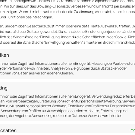
nden Technologien wie Cookies, um Geräteinformationen zu speichern und/oder dar
n. Wir tun dies, um das Browsing-Erlebnis zu verbessern und um (nicht) personalisie
nzuzeigen. Wenn du nicht zustimmst oder die Zustimmung widerrufst, kann dies be
und Funktionen beeinträchtigen.
en, um dem oben Gesagten zuzustimmen oder eine detaillierte Auswahl zu treffen. D
rd nur auf dieser Seite angewendet. Du kannst deine Einstellungen jederzeit ändern
lich des Widerrufs deiner Einwilligung, indem du die Schaltflächen in der Cookie-Rich
 oder auf die Schaltfläche "Einwilligung verwalten" am unteren Bildschirmrand klick
tiken
n von oder Zugriff auf Informationen auf einem Endgerät, Messung der Werbeleistun
der Performance von Inhalten, Analyse von Zielgruppen durch Statistiken oder
tionen von Daten aus verschiedenen Quellen.
ting
n von oder Zugriff auf Informationen auf einem Endgerät, Verwendung reduzierter D
ahl von Werbeanzeigen, Erstellung von Profilen für personalisierte Werbung, Verwe
 – Persönlichkeitstest
ilen zur Auswahl personalisierter Werbung, Erstellung von Profilen zur Personalisieru
, Verwendung von Profilen zur Auswahl personalisierter Inhalte, Entwicklung und
rung der Angebote, Verwendung reduzierter Daten zur Auswahl von Inhalten.
ge Persönlichkeit hat, die man mithilfe von 5 fundament
schaften
Imm