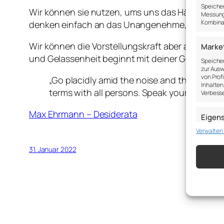
Speicher
Wir können sie nutzen, ums uns das Hässliche un
Messung 
Kombina
denken einfach an das Unangenehme, das Unfaire
Wir können die Vorstellungskraft aber auch daf
Marke
und Gelassenheit beginnt mit deiner Geschichte
Speicher
zur Ausw
von Prof
„Go placidly amid the noise and the haste,
Inhalten
terms with all persons. Speak your truth qui
Verbesse
Max Ehrmann – Desiderata
Eigen
Verwalten
Abgleich
verschie
übermitt
31. Januar 2022
Gewähr
Betrug
Werbun
speich