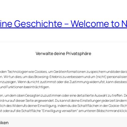
 eine Geschichte – Welcome to 
gewöhnliche.
Verwalte deine Privatsphäre
 (engl. Flatiron Building). Das Wahrzeichen von New Yo
nden Technologien wie Cookies, um Geräteinformationen zu speichern und/oder dar
al, hat große Fenster mit mindestens genauso großen
n. Wir tun dies, um das Browsing-Erlebnis zu verbessern und um (nicht) personalisie
nzuzeigen. Wenn du nicht zustimmst oder die Zustimmung widerrufst, kann dies be
efühl. Geschichten. Solche Häuser entstehen, weil wir
und Funktionen beeinträchtigen.
en, um dem oben Gesagten zuzustimmen oder eine detaillierte Auswahl zu treffen. D
rd nur auf dieser Seite angewendet. Du kannst deine Einstellungen jederzeit ändern
hte, die man kennen muss, um den Wert der Immobilie zu 
lich des Widerrufs deiner Einwilligung, indem du die Schaltflächen in der Cookie-Rich
n Sekundenschnelle in die urbane Wirklichkeit der USA.
 oder auf die Schaltfläche "Einwilligung verwalten" am unteren Bildschirmrand klick
tiken