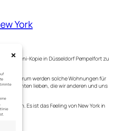
New York
rk, als Mini-Kopie in Düsseldorf Pempelfort zu
auf
 Preisen. Warum werden solche Wohnungen für
rte
stimmte
 Geschichten lieben, die wir anderen und uns
eine
,
begreifen. Es ist das Feeling von New York in
tlinie
st.