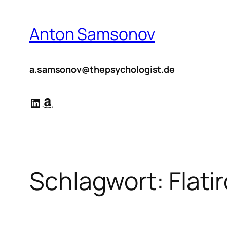
Zum
Inhalt
Anton Samsonov
springen
a.samsonov@thepsychologist.de
LinkedIn
Amazon
Schlagwort:
Flati