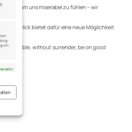
g,
 nutzen, um uns miserabel zu fühlen – wir
 giftig.
 Augenblick bietet dafür eine neue Möglichkeit
aten
ndung
ng von
r as possible, without surrender, be on good
er aktiv
alten
er aktiv