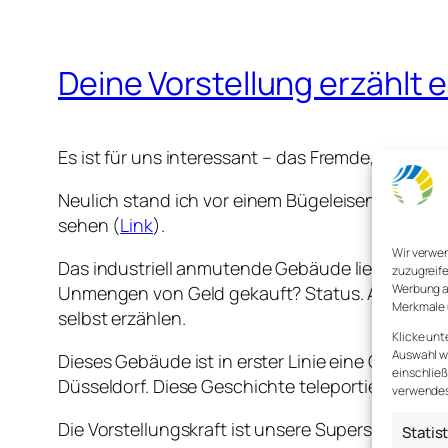
Deine Vorstellung erzählt
Es ist für uns interessant – das Fremde, das Un
Neulich stand ich vor einem Bügeleisengebäude –
sehen (
Link
).
Wir verwe
Das industriell anmutende Gebäude liegt zentr
zuzugreife
Werbung a
Unmengen von Geld gekauft? Status. Ansehen. G
Merkmale 
selbst erzählen.
Klicke unt
Auswahl wi
Dieses Gebäude ist in erster Linie eine Geschic
einschließ
Düsseldorf. Diese Geschichte teleportiert uns i
verwendest
Die Vorstellungskraft ist unsere Superstärke.
Statis