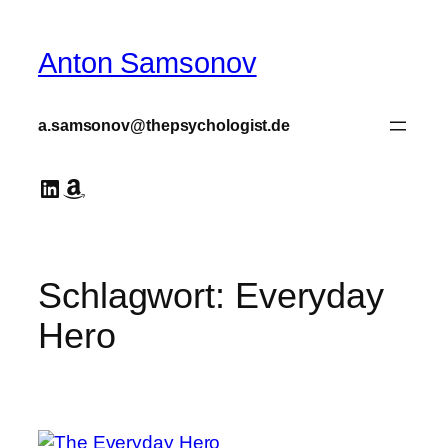
Zum
Inhalt
Anton Samsonov
springen
a.samsonov@thepsychologist.de
LinkedIn
Amazon
Schlagwort:
Everyday
Hero