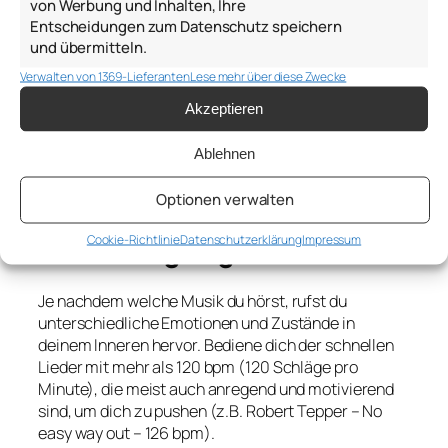
von Werbung und Inhalten, Ihre
Entscheidungen zum Datenschutz speichern
Unsere Stimmung kann sich von einer Stunde auf die
und übermitteln.
andere ändern. Doch wir müssen uns der Ebbe und
Verwalten von 1369-Lieferanten
Lese mehr über diese Zwecke
Flut unserer Stimmungen nicht vollständig beugen
und können sie durch unsere Musikwahl verändern.
Akzeptieren
Welche Musik hörst du, um dich aus einem
unmotivierten Zustand zu befreien (z.B. Eye of the
Ablehnen
Tiger)?
Optionen verwalten
Songwahl beeinflusst das
Cookie-Richtlinie
Datenschutzerklärung
Impressum
Erregungsniveau
Je nachdem welche Musik du hörst, rufst du
unterschiedliche Emotionen und Zustände in
deinem Inneren hervor. Bediene dich der schnellen
Lieder mit mehr als 120 bpm (120 Schläge pro
Minute), die meist auch anregend und motivierend
sind, um dich zu pushen (z.B. Robert Tepper – No
easy way out – 126 bpm).