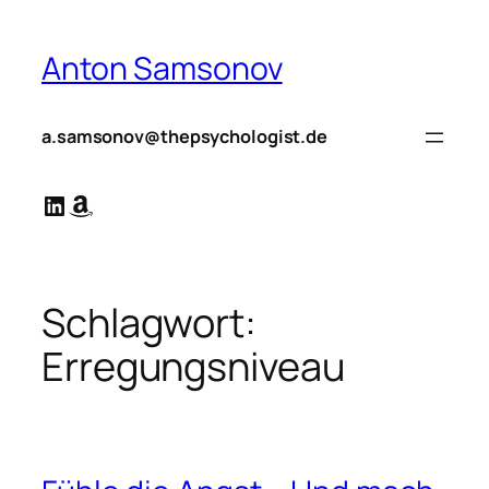
Zum
Inhalt
Anton Samsonov
springen
a.samsonov@thepsychologist.de
LinkedIn
Amazon
Schlagwort:
Erregungsniveau