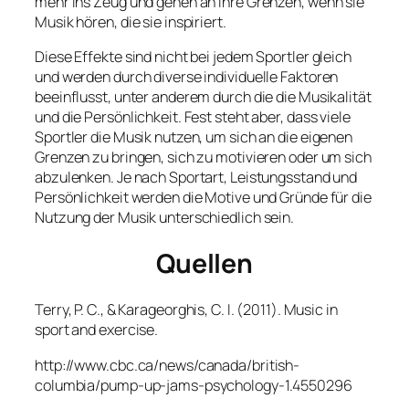
mehr ins Zeug und gehen an ihre Grenzen, wenn sie
Musik hören, die sie inspiriert.
Diese Effekte sind nicht bei jedem Sportler gleich
und werden durch diverse individuelle Faktoren
beeinflusst, unter anderem durch die die Musikalität
und die Persönlichkeit. Fest steht aber, dass viele
Sportler die Musik nutzen, um sich an die eigenen
Grenzen zu bringen, sich zu motivieren oder um sich
abzulenken. Je nach Sportart, Leistungsstand und
Persönlichkeit werden die Motive und Gründe für die
Nutzung der Musik unterschiedlich sein.
Quellen
Terry, P. C., & Karageorghis, C. I. (2011). Music in
sport and exercise.
http://www.cbc.ca/news/canada/british-
columbia/pump-up-jams-psychology-1.4550296