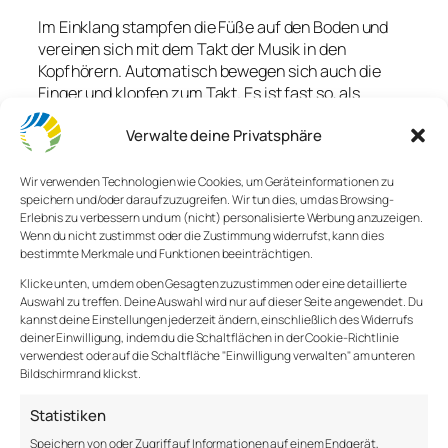
Im Einklang stampfen die Füße auf den Boden und
vereinen sich mit dem Takt der Musik in den
Kopfhörern. Automatisch bewegen sich auch die
Finger und klopfen zum Takt. Es ist fast so, als
könnten die Klänge ungefiltert in unser Inneres
Verwalte deine Privatsphäre
gelangen und dort emotionale, gedankliche und
körperliche Reaktionen auslösen.
Wir verwenden Technologien wie Cookies, um Geräteinformationen zu
Dabei können wir nicht leugnen, dass manche Lieder
speichern und/oder darauf zuzugreifen. Wir tun dies, um das Browsing-
uns sehr stark berühren, ohne dass wir wissen,
Erlebnis zu verbessern und um (nicht) personalisierte Werbung anzuzeigen.
Wenn du nicht zustimmst oder die Zustimmung widerrufst, kann dies
warum das so ist. Führen wir uns vor Augen, dass
bestimmte Merkmale und Funktionen beeinträchtigen.
Musik uns vielseitig beeinflusst und fragen uns nach
den Konsequenzen und Möglichkeiten, die daraus
Klicke unten, um dem oben Gesagten zuzustimmen oder eine detaillierte
Auswahl zu treffen. Deine Auswahl wird nur auf dieser Seite angewendet. Du
resultieren.
kannst deine Einstellungen jederzeit ändern, einschließlich des Widerrufs
deiner Einwilligung, indem du die Schaltflächen in der Cookie-Richtlinie
Völlige Hingabe
verwendest oder auf die Schaltfläche "Einwilligung verwalten" am unteren
Bildschirmrand klickst.
Wir können mitsingen, den Inhalt rational
Statistiken
aufnehmen, interpretieren und mit erlebten
Speichern von oder Zugriff auf Informationen auf einem Endgerät,