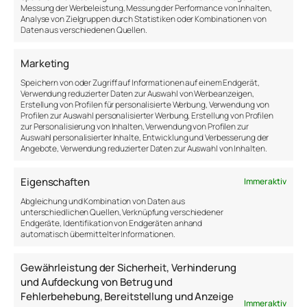
Lebenssituationen vergleichen. Es ist ein
Messung der Werbeleistung, Messung der Performance von Inhalten,
größtenteils bewusster Prozess, der sich vom
Analyse von Zielgruppen durch Statistiken oder Kombinationen von
Daten aus verschiedenen Quellen.
passiven Zuhören stark unterscheiden kann. Die
meisten von uns kennen auch die Momente der
Marketing
vollständigen Hingabe an die Musik ohne rationale
Analyse und den damit verbundenen Zustand der
Speichern von oder Zugriff auf Informationen auf einem Endgerät,
Extase oder des Flow-Erlebens.
Verwendung reduzierter Daten zur Auswahl von Werbeanzeigen,
Erstellung von Profilen für personalisierte Werbung, Verwendung von
Profilen zur Auswahl personalisierter Werbung, Erstellung von Profilen
In solchen Momenten schwingt das Herz mit der
zur Personalisierung von Inhalten, Verwendung von Profilen zur
Melodie ohne Ablenkung und ohne Mühe. Der
Auswahl personalisierter Inhalte, Entwicklung und Verbesserung der
Angebote, Verwendung reduzierter Daten zur Auswahl von Inhalten.
Moment wird ausgekostet und man existiert im
Jetzt-Zustand. In der Forschung wird der Effekt von
Musik im Sportkontext eher wenig untersucht, doch
Eigenschaften
Immer aktiv
es gibt eine wissenschaftliche Arbeit, die häufig
Abgleichung und Kombination von Daten aus
zitiert wird (Terry & Karageorghis, 2011). Die
unterschiedlichen Quellen, Verknüpfung verschiedener
Endgeräte, Identifikation von Endgeräten anhand
Forscher konnten einige positive Effekte von Musik
automatisch übermittelter Informationen.
auf sportliche Leistung dokumentieren:
Gewährleistung der Sicherheit, Verhinderung
Musik verändert deine
und Aufdeckung von Betrug und
Stimmung
Fehlerbehebung, Bereitstellung und Anzeige
Immer aktiv