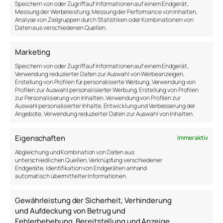
Speichern von oder Zugriff auf Informationen auf einem Endgerät,
großartig.
Messung der Werbeleistung, Messung der Performance von Inhalten,
Analyse von Zielgruppen durch Statistiken oder Kombinationen von
Ein wundervolles Gefühl durchströmt einen,
Daten aus verschiedenen Quellen.
während man liest oder hört, dass man stark, stolz,
agil, stabil, sensibel, anpassungsfähig ist und dass
Marketing
der März ein produktiver und erfolgreicher Monat
Speichern von oder Zugriff auf Informationen auf einem Endgerät,
sein wird. Bis jetzt ist mir noch kein
erfolgreicher
Verwendung reduzierter Daten zur Auswahl von Werbeanzeigen,
Astrologe bekannt, der seinen Zuhörern verkündet,
Erstellung von Profilen für personalisierte Werbung, Verwendung von
Profilen zur Auswahl personalisierter Werbung, Erstellung von Profilen
dass sie geizig und egoistisch sind und dass sie nur
zur Personalisierung von Inhalten, Verwendung von Profilen zur
noch ein paar Jahren zu leben haben.
Auswahl personalisierter Inhalte, Entwicklung und Verbesserung der
Angebote, Verwendung reduzierter Daten zur Auswahl von Inhalten.
WERTSCHÄTZUNG –
Eigenschaften
Immer aktiv
KUNSTVOLL AUFBEREITET
Abgleichung und Kombination von Daten aus
unterschiedlichen Quellen, Verknüpfung verschiedener
Endgeräte, Identifikation von Endgeräten anhand
Es können wertvolle Momente im Alltag sein, in dem
automatisch übermittelter Informationen.
sich alles nur noch um die eigene Person dreht,
wenn man das eigene Horoskop liest. In einer Zeit, in
Gewährleistung der Sicherheit, Verhinderung
dem die Einsamkeit die Regel und nicht die
und Aufdeckung von Betrug und
Ausnahme ist, sehnen sich die Menschen nach mehr
Fehlerbehebung, Bereitstellung und Anzeige