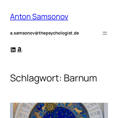
Zum
Inhalt
Anton Samsonov
springen
a.samsonov@thepsychologist.de
LinkedIn
Amazon
Schlagwort:
Barnum