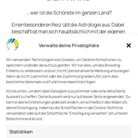
… wer ist die Schönste im ganzen Land?
Einen besonderen Reiz übt die Astrologie aus. Dabei
beschäftigt man sich hauptsächlich mit der eigenen
Person. Die Konstellationen der Sterne und andere
pseudowissenschaftliche Interpretationen des
Verwalte deine Privatsphäre
Sternenhimmels werden dann eher am Rande
erwähnt, als Beilage zum Hauptgericht.
Wir verwenden Technologien wie Cookies, um Geräteinformationen zu
speichern und/oder darauf zuzugreifen. Wir tun dies, um das Browsing-
Neugierig und erwartungsvoll lässt man sich die
Erlebnis zu verbessern und um (nicht) personalisierte Werbung anzuzeigen.
Wenn du nicht zustimmst oder die Zustimmung widerrufst, kann dies
verträglichen Seiten eigener Persönlichkeit
bestimmte Merkmale und Funktionen beeinträchtigen.
zurückspiegeln und kann für eine kurze Zeit seine
Stärken bewundern. Gerne schluckt man das
Klicke unten, um dem oben Gesagten zuzustimmen oder eine detaillierte
Auswahl zu treffen. Deine Auswahl wird nur auf dieser Seite angewendet. Du
leckere und schmeichelnde Hauptgericht herunter,
kannst deine Einstellungen jederzeit ändern, einschließlich des Widerrufs
hungrig nach Wertschätzung und Anerkennung.
deiner Einwilligung, indem du die Schaltflächen in der Cookie-Richtlinie
verwendest oder auf die Schaltfläche "Einwilligung verwalten" am unteren
Bei der Vorhersage der Zukunft ist die Astrologie
Bildschirmrand klickst.
auch nicht sonderlich bescheiden und gibt uns das
Gefühl von Kontrolle. In einer Welt, wo Vieles
Statistiken
unkontrollierbar und unvorhersehbar ist, ist das