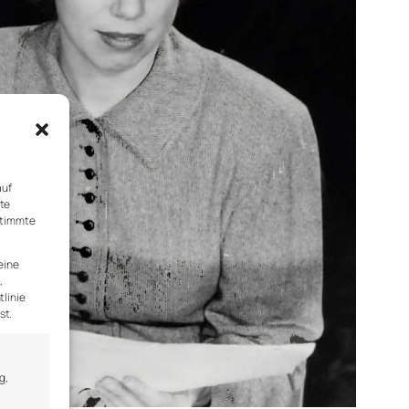
auf
rte
stimmte
eine
,
tlinie
st.
g,