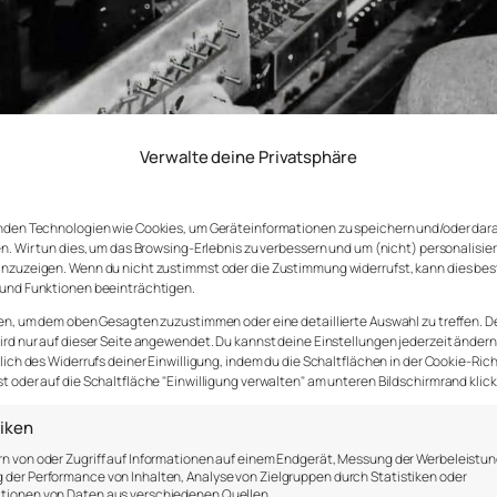
Verwalte deine Privatsphäre
nden Technologien wie Cookies, um Geräteinformationen zu speichern und/oder dar
n. Wir tun dies, um das Browsing-Erlebnis zu verbessern und um (nicht) personalisie
nzuzeigen. Wenn du nicht zustimmst oder die Zustimmung widerrufst, kann dies be
und Funktionen beeinträchtigen.
en, um dem oben Gesagten zuzustimmen oder eine detaillierte Auswahl zu treffen. D
rd nur auf dieser Seite angewendet. Du kannst deine Einstellungen jederzeit ändern
lich des Widerrufs deiner Einwilligung, indem du die Schaltflächen in der Cookie-Rich
 oder auf die Schaltfläche "Einwilligung verwalten" am unteren Bildschirmrand klick
tiken
n von oder Zugriff auf Informationen auf einem Endgerät, Messung der Werbeleistun
der Performance von Inhalten, Analyse von Zielgruppen durch Statistiken oder
tionen von Daten aus verschiedenen Quellen.