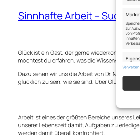
Sinnhafte Arbeit – Suche de
Marke
Speicher
zur Ausw
von Prof
Inhalten
Verbesse
Glück ist ein Gast, der gerne wiederkommt, we
Eigen
möchtest du erfahren, was die Wissenschaft zu
Verwalten
Abgleich
verschie
Dazu sehen wir uns die Arbeit von Dr. Michael F
übermitt
glücklich zu sein, wie sie sind. Über Glück und 
Gewähr
DE
Betrug
Werbun
speich
Arbeit ist eines der größten Bereiche unseres L
unserer Lebenszeit damit, Aufgaben zu erledigen
werden damit überall konfrontiert.