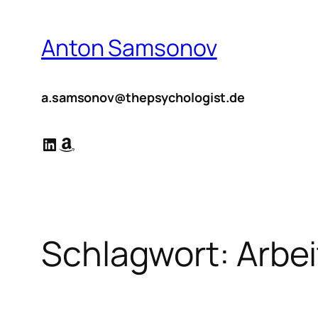
Zum
Inhalt
Anton Samsonov
springen
a.samsonov@thepsychologist.de
LinkedIn
Amazon
Schlagwort:
Arbei