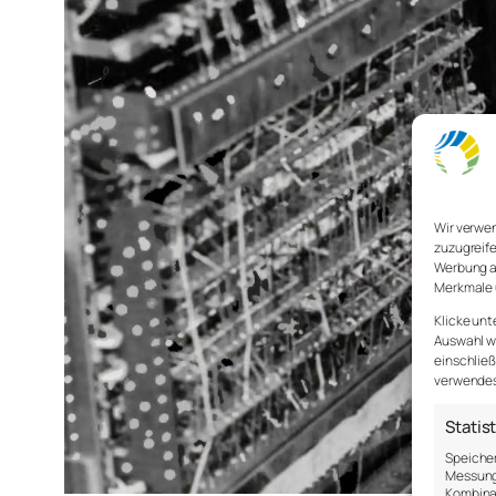
Wir verwe
zuzugreife
Werbung a
Merkmale 
Klicke unt
Auswahl wi
einschließ
verwendest
Statis
Speicher
Messung 
Kombina