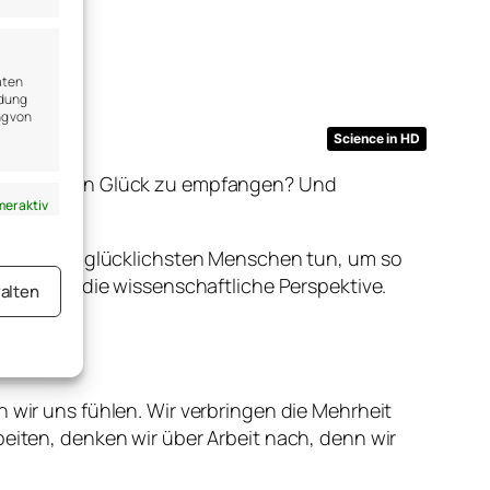
aten
ndung
ng von
Science in HD
uchst du dein Glück zu empfangen? Und
er aktiv
at, was die glücklichsten Menschen tun, um so
eleuchten die wissenschaftliche Perspektive.
alten
UNG
er aktiv
n wir uns fühlen. Wir verbringen die Mehrheit
beiten, denken wir über Arbeit nach, denn wir