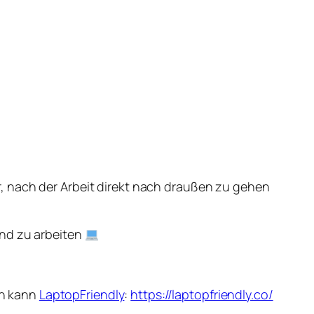
, nach der Arbeit direkt nach draußen zu gehen
and zu arbeiten
en kann
LaptopFriendly
:
https://laptopfriendly.co/