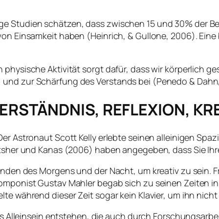
ge Studien schätzen, dass zwischen 15 und 30% der B
 von Einsamkeit haben (Heinrich, & Gullone, 2006). Ein
 physische Aktivität sorgt dafür, dass wir körperlich g
 und zur Schärfung des Verstands bei (Penedo & Dahn
ERSTÄNDNIS, REFLEXION, KRE
er Astronaut Scott Kelly erlebte seinen alleinigen Spazi
Ritsher und Kanas (2006) haben angegeben, dass Sie Ihr
tunden des Morgens und der Nacht, um kreativ zu sein. 
Komponist Gustav Mahler begab sich zu seinen Zeiten i
te während dieser Zeit sogar kein Klavier, um ihn nicht
das Alleinsein entstehen, die auch durch Forschungsarbe