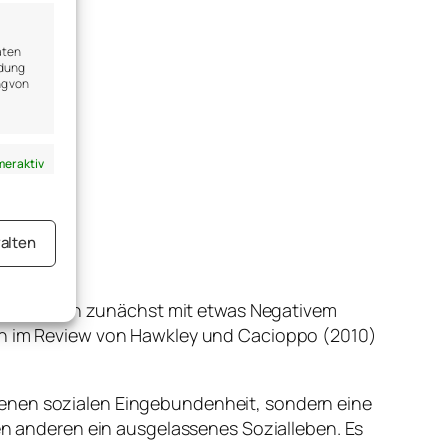
aten
ndung
ng von
er aktiv
alten
er aktiv
s Alleinsein zunächst mit etwas Negativem
man im Review von Hawkley und Cacioppo (2010)
genen sozialen Eingebundenheit, sondern eine
den anderen ein ausgelassenes Sozialleben. Es