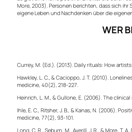
More, 2003). Personen berichten, dass sich ihr S
eigene Leben und Nachdenken über die eigenen Z
WER B
Currey, M. (Ed.). (2013).
Daily rituals: How artist
Hawkley, L. C., & Cacioppo, J. T. (2010). Lonel
medicine
,
40
(2), 218-227.
Heinrich, L. M., & Gullone, E. (2006). The clinical
Ihle, E. C., Ritsher, J. B., & Kanas, N. (2006). P
medicine
,
77
(2), 93-101.
Long, C. R., Seburn, M., Averill, J. R., & More, T.