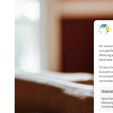
Wir verwe
zuzugreife
Werbung a
Merkmale 
Klicke unt
Auswahl wi
einschließ
verwendest
Statis
Speicher
Messung 
Kombina