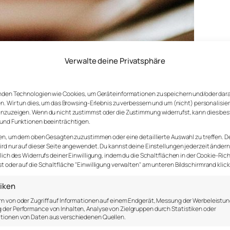
Verwalte deine Privatsphäre
nden Technologien wie Cookies, um Geräteinformationen zu speichern und/oder dar
n. Wir tun dies, um das Browsing-Erlebnis zu verbessern und um (nicht) personalisie
nzuzeigen. Wenn du nicht zustimmst oder die Zustimmung widerrufst, kann dies be
und Funktionen beeinträchtigen.
en, um dem oben Gesagten zuzustimmen oder eine detaillierte Auswahl zu treffen. D
rd nur auf dieser Seite angewendet. Du kannst deine Einstellungen jederzeit ändern
lich des Widerrufs deiner Einwilligung, indem du die Schaltflächen in der Cookie-Rich
 oder auf die Schaltfläche "Einwilligung verwalten" am unteren Bildschirmrand klick
tiken
n von oder Zugriff auf Informationen auf einem Endgerät, Messung der Werbeleistun
der Performance von Inhalten, Analyse von Zielgruppen durch Statistiken oder
tionen von Daten aus verschiedenen Quellen.