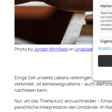
Marke
Speicher
zur Ausw
von Prof
Inhalten
Verbesse
Eigen
Verwalten
Abgleich
Photo by
Jordan Whitfield
on
Unsplash
verschie
übermitt
Gewähr
Betrug
Einige Zeit unseres Lebens verbringen wir in St
Werbun
verbindet, ist keineswegs alleine – auch die F
speich
nachlesen kann.
Nur, um das Thema kurz anzuschneiden – Einsam
persönliche Interpretation der Umstände. Im Kla