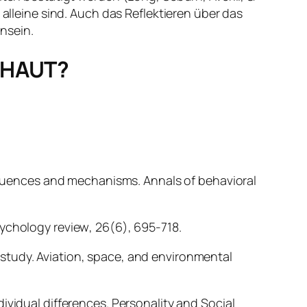
 alleine sind. Auch das Reflektieren über das
nsein.
CHAUT?
nsequences and mechanisms.
Annals of behavioral
sychology review
,
26
(6), 695-718.
 study.
Aviation, space, and environmental
ndividual differences.
Personality and Social