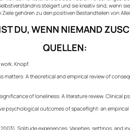
elbstverständnis steigert und sie kreativ sind, wenn sie
iele gehören zu den positiven Bestandteilen von Allei
IST DU, WENN NIEMAND ZUS
QUELLEN:
s work
. Knopf.
iness matters: A theoretical and empirical review of co
 significance of loneliness: A literature review.
Clinical p
ositive psychological outcomes of spaceflight: an empirical
 A. (2003). Solitude experiences: Varieties, settings, and i