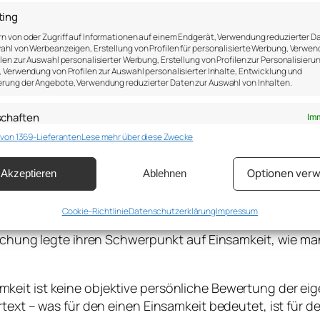
ting
n von oder Zugriff auf Informationen auf einem Endgerät, Verwendung reduzierter D
ahl von Werbeanzeigen, Erstellung von Profilen für personalisierte Werbung, Verwe
ilen zur Auswahl personalisierter Werbung, Erstellung von Profilen zur Personalisieru
, Verwendung von Profilen zur Auswahl personalisierter Inhalte, Entwicklung und
rung der Angebote, Verwendung reduzierter Daten zur Auswahl von Inhalten.
schaften
Imm
 von 1369-Lieferanten
Lese mehr über diese Zwecke
ung und Kombination von Daten aus unterschiedlichen Quellen, Verknüpfung
dener Endgeräte, Identifikation von Endgeräten anhand automatisch
elter Informationen.
WENN NIEMAND ZUSCHAUT
Optionen verw
Akzeptieren
Ablehnen
leistung der Sicherheit, Verhinderung und Aufdeckung von
 und Fehlerbehebung, Bereitstellung und Anzeige von
Cookie-Richtlinie
Datenschutzerklärung
Impressum
Imm
ille. Nur mit uns selbst. Wenn niemand zuschaut. Wer da
g und Inhalten, Ihre Entscheidungen zum Datenschutz
orschung legte ihren Schwerpunkt auf Einsamkeit, wie 
ern und übermitteln.
keit ist keine objektive persönliche Bewertung der ei
rtext – was für den einen Einsamkeit bedeutet, ist für 