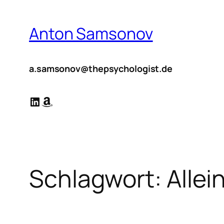
Zum
Inhalt
Anton Samsonov
springen
a.samsonov@thepsychologist.de
LinkedIn
Amazon
Schlagwort:
Allei