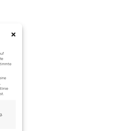
auf
rte
stimmte
eine
,
tlinie
st.
g,