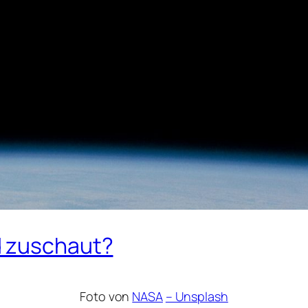
d zuschaut?
Foto von
NASA
– Unsplash