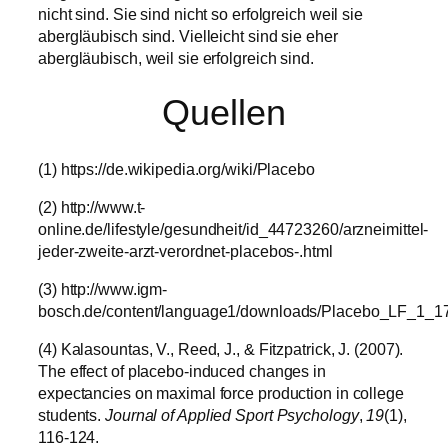
nicht sind. Sie sind nicht so erfolgreich weil sie
abergläubisch sind. Vielleicht sind sie eher
abergläubisch, weil sie erfolgreich sind.
Quellen
(1) https://de.wikipedia.org/wiki/Placebo
(2) http://www.t-
online.de/lifestyle/gesundheit/id_44723260/arzneimittel-
jeder-zweite-arzt-verordnet-placebos-.html
(3) http://www.igm-
bosch.de/content/language1/downloads/Placebo_LF_1_1
(4) Kalasountas, V., Reed, J., & Fitzpatrick, J. (2007).
The effect of placebo-induced changes in
expectancies on maximal force production in college
students.
Journal of Applied Sport Psychology
,
19
(1),
116-124.