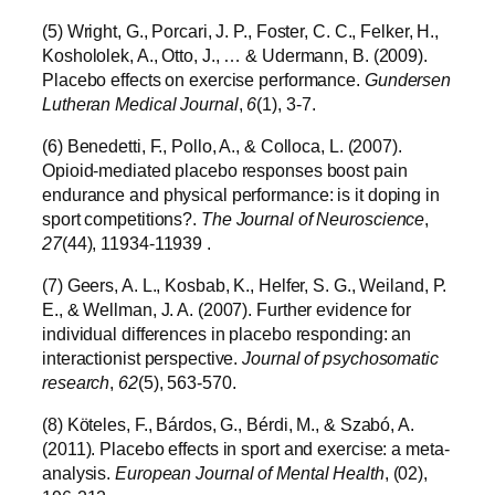
(5) Wright, G., Porcari, J. P., Foster, C. C., Felker, H.,
Koshololek, A., Otto, J., … & Udermann, B. (2009).
Placebo effects on exercise performance.
Gundersen
Lutheran Medical Journal
,
6
(1), 3-7.
(6) Benedetti, F., Pollo, A., & Colloca, L. (2007).
Opioid-mediated placebo responses boost pain
endurance and physical performance: is it doping in
sport competitions?.
The Journal of Neuroscience
,
27
(44), 11934-11939 .
(7) Geers, A. L., Kosbab, K., Helfer, S. G., Weiland, P.
E., & Wellman, J. A. (2007). Further evidence for
individual differences in placebo responding: an
interactionist perspective.
Journal of psychosomatic
research
,
62
(5), 563-570.
(8) Köteles, F., Bárdos, G., Bérdi, M., & Szabó, A.
(2011). Placebo effects in sport and exercise: a meta-
analysis.
European Journal of Mental Health
, (02),