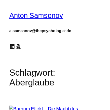
Zum
Inhalt
Anton Samsonov
springen
a.samsonov@thepsychologist.de
LinkedIn
Amazon
Schlagwort:
Aberglaube